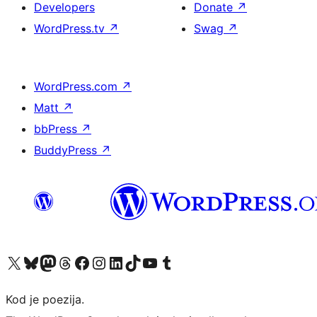
Developers
Donate
↗
WordPress.tv
↗
Swag
↗
WordPress.com
↗
Matt
↗
bbPress
↗
BuddyPress
↗
Visit our X (formerly Twitter) account
Visit our Bluesky account
Visit our Mastodon account
Visit our Threads account
Visit our Facebook page
Visit our Instagram account
Visit our LinkedIn account
Visit our TikTok account
Visit our YouTube channel
Visit our Tumblr account
Kod je poezija.