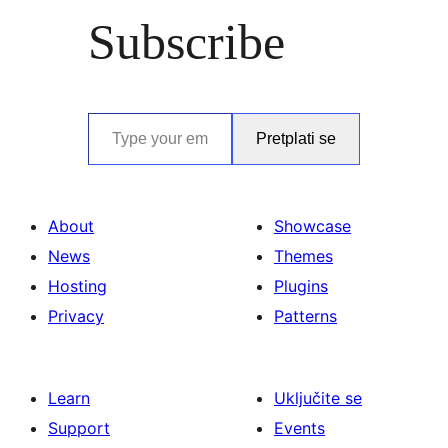
Subscribe
Type your email…
Pretplati se
About
Showcase
News
Themes
Hosting
Plugins
Privacy
Patterns
Learn
Uključite se
Support
Events