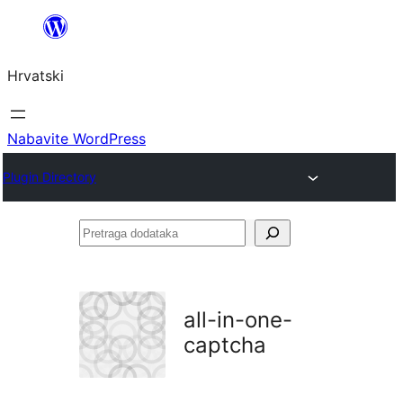
Skoči
do
Hrvatski
sadržaja
Nabavite WordPress
Plugin Directory
Pretraga
dodataka
all-in-one-
captcha