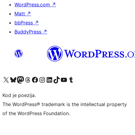
WordPress.com
↗
Matt
↗
bbPress
↗
BuddyPress
↗
Visit our X (formerly Twitter) account
Visit our Bluesky account
Visit our Mastodon account
Visit our Threads account
Visit our Facebook page
Visit our Instagram account
Visit our LinkedIn account
Visit our TikTok account
Visit our YouTube channel
Visit our Tumblr account
Kod je poezija.
The WordPress® trademark is the intellectual property
of the WordPress Foundation.