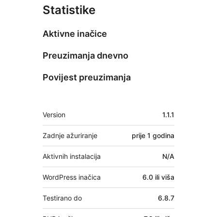
Statistike
Aktivne inačice
Preuzimanja dnevno
Povijest preuzimanja
Meta
Version
1.1.1
Zadnje ažuriranje
prije
1 godina
Aktivnih instalacija
N/A
WordPress inačica
6.0 ili viša
Testirano do
6.8.7