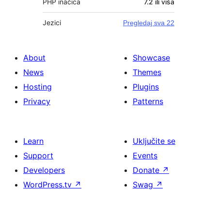
PHP inačica
7.2 ili viša
Jezici
Pregledaj sva 22
About
Showcase
News
Themes
Hosting
Plugins
Privacy
Patterns
Learn
Uključite se
Support
Events
Developers
Donate
↗
WordPress.tv
↗
Swag
↗