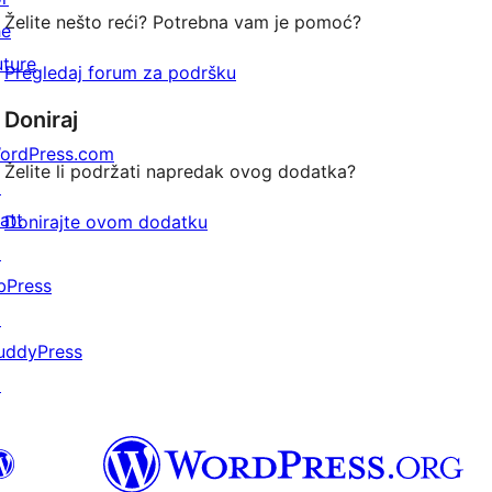
Želite nešto reći? Potrebna vam je pomoć?
he
uture
Pregledaj forum za podršku
Doniraj
ordPress.com
Želite li podržati napredak ovog dodatka?
↗
att
Donirajte ovom dodatku
↗
bPress
↗
uddyPress
↗