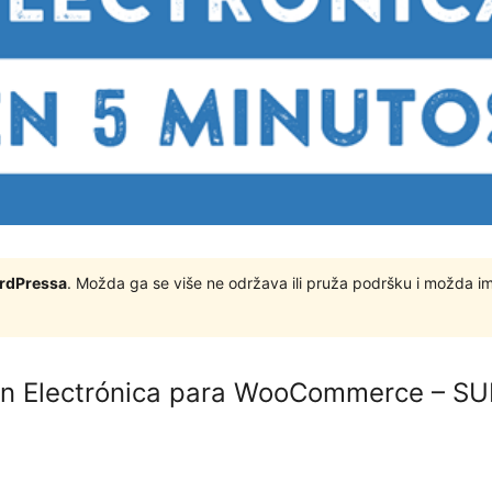
ordPressa
. Možda ga se više ne održava ili pruža podršku i možda i
ón Electrónica para WooCommerce – S