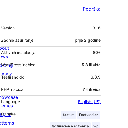
Podrška
Meta
Version
1.3.16
Zadnje ažuriranje
prije
2 godine
bout
Aktivnih instalacija
80+
ews
osting
WordPress inačica
5.8 ili viša
rivacy
Testirano do
6.3.9
PHP inačica
7.4 ili viša
howcase
Language
English (US)
hemes
lugins
Oznake
factura
Facturacion
atterns
facturacion electronica
wp