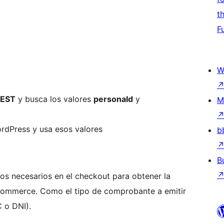
t
F
W
REST
y busca los valores
personaId
y
M
ordPress y usa esos valores
b
B
s necesarios en el checkout para obtener la
oCommerce. Como el tipo de comprobante a emitir
 o DNI).