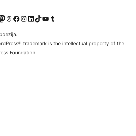
Twitter) account
r Bluesky account
sit our Mastodon account
Visit our Threads account
Visit our Facebook page
Visit our Instagram account
Visit our LinkedIn account
Visit our TikTok account
Visit our YouTube channel
Visit our Tumblr account
poezija.
rdPress® trademark is the intellectual property of the
ess Foundation.