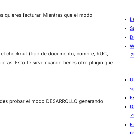
s quieres facturar. Mientras que el modo
L
.
S
D
W
en el checkout (tipo de documento, nombre, RUC,
quieras. Esto te sirve cuando tienes otro plugin que
U
s
E
puedes probar el modo DESARROLLO generando
D
F
f