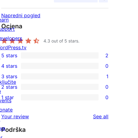
Napredni pogled
earn
Ocjena
upport
evelopers
4.3
out of 5 stars.
ordPress.tv
5 stars
2
↗
2
4 stars
0
5-
0
3 stars
1
star
4-
1
ključite
2 stars
0
reviews
star
3-
0
e
1 star
0
reviews
star
2-
vents
0
review
star
onate
1-
reviews
Your review
See all
reviews
↗
star
ive
Podrška
reviews
or