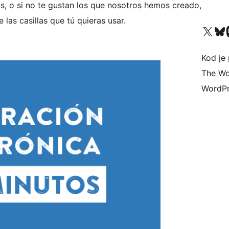
os, o si no te gustan los que nosotros hemos creado,
las casillas que tú quieras usar.
Visit our X (formerly 
Visit ou
Vi
Kod je 
The Wo
WordPr