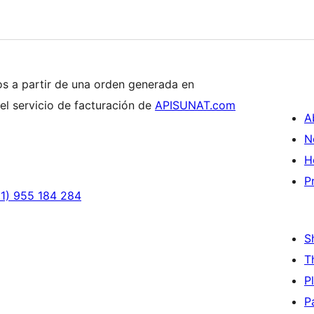
os a partir de una orden generada en
l servicio de facturación de
APISUNAT.com
A
N
H
P
1) 955 184 284
S
T
P
P