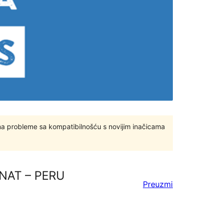
ma probleme sa kompatibilnošću s novijim inačicama
UNAT – PERU
Preuzmi