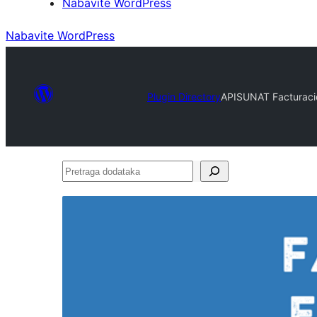
Nabavite WordPress
Nabavite WordPress
Plugin Directory
APISUNAT Facturaci
Pretraga
dodataka