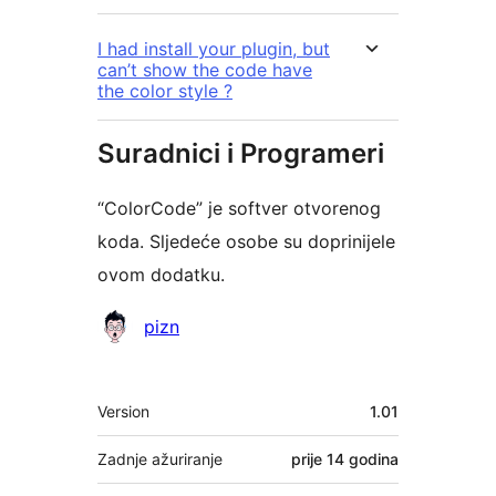
I had install your plugin, but
can’t show the code have
the color style ?
Suradnici i Programeri
“ColorCode” je softver otvorenog
koda. Sljedeće osobe su doprinijele
ovom dodatku.
Suradnici
pizn
Meta
Version
1.01
Zadnje ažuriranje
prije
14 godina