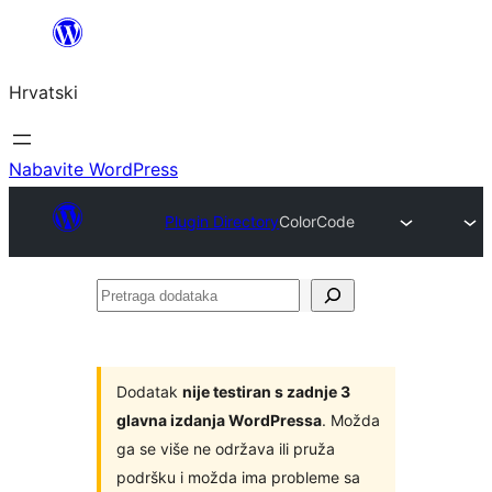
Skoči
do
Hrvatski
sadržaja
Nabavite WordPress
Plugin Directory
ColorCode
Pretraga
dodataka
Dodatak
nije testiran s zadnje 3
glavna izdanja WordPressa
. Možda
ga se više ne održava ili pruža
podršku i možda ima probleme sa