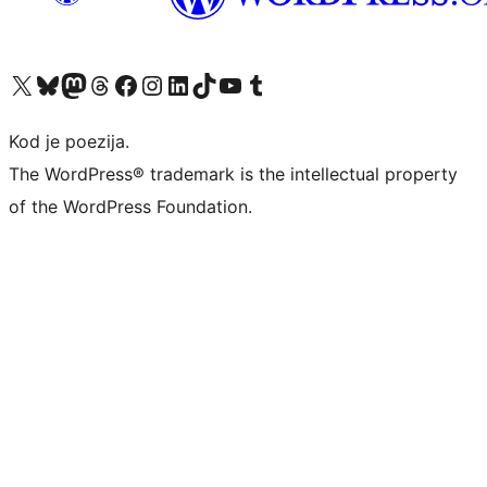
Visit our X (formerly Twitter) account
Visit our Bluesky account
Visit our Mastodon account
Visit our Threads account
Visit our Facebook page
Visit our Instagram account
Visit our LinkedIn account
Visit our TikTok account
Visit our YouTube channel
Visit our Tumblr account
Kod je poezija.
The WordPress® trademark is the intellectual property
of the WordPress Foundation.