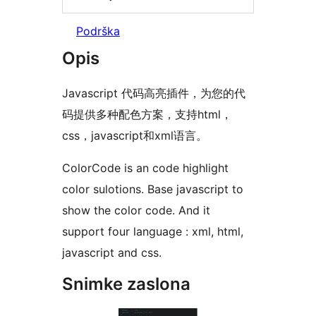
Podrška
Opis
Javascript 代码高亮插件，为您的代
码提供多种配色方案，支持html，
css，javascript和xml语言。
ColorCode is an code highlight
color sulotions. Base javascript to
show the color code. And it
support four language : xml, html,
javascript and css.
Snimke zaslona