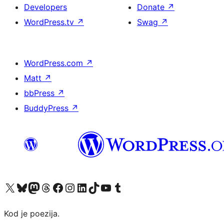
Developers
Donate
↗
WordPress.tv
↗
Swag
↗
WordPress.com
↗
Matt
↗
bbPress
↗
BuddyPress
↗
Visit our X (formerly Twitter) account
Visit our Bluesky account
Visit our Mastodon account
Visit our Threads account
Visit our Facebook page
Visit our Instagram account
Visit our LinkedIn account
Visit our TikTok account
Visit our YouTube channel
Visit our Tumblr account
Kod je poezija.