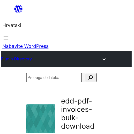
Skoči
do
Hrvatski
sadržaja
Nabavite WordPress
Plugin Directory
Pretraga
dodataka
edd-pdf-
invoices-
bulk-
download