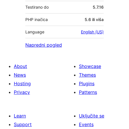
Testirano do
5.7.16
PHP inačica
5.6 ili viša
Language
English (US)
Napredni pogled
About
Showcase
News
Themes
Hosting
Plugins
Privacy
Patterns
Learn
Uključite se
Support
Events