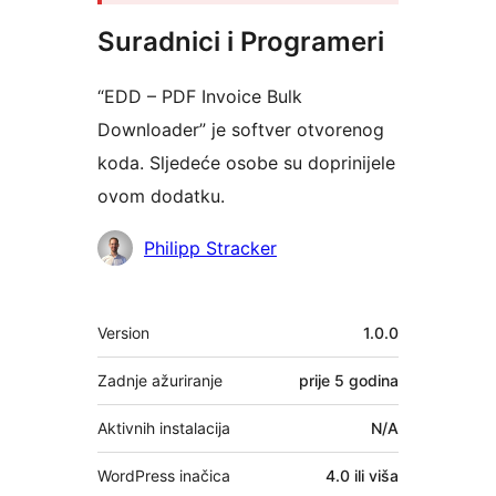
Suradnici i Programeri
“EDD – PDF Invoice Bulk
Downloader” je softver otvorenog
koda. Sljedeće osobe su doprinijele
ovom dodatku.
Suradnici
Philipp Stracker
Meta
Version
1.0.0
Zadnje ažuriranje
prije
5 godina
Aktivnih instalacija
N/A
WordPress inačica
4.0 ili viša