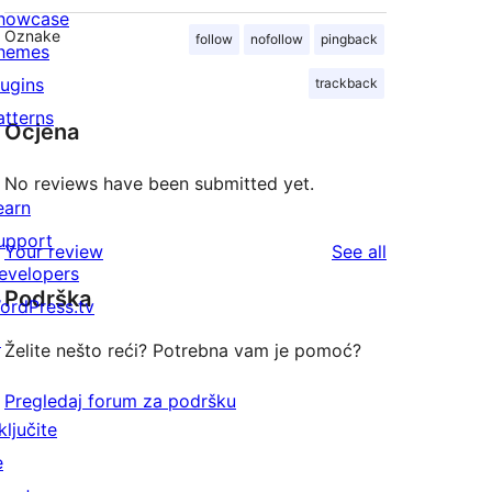
howcase
Oznake
follow
nofollow
pingback
hemes
lugins
trackback
atterns
Ocjena
No reviews have been submitted yet.
earn
upport
reviews
Your review
See all
evelopers
Podrška
ordPress.tv
↗
Želite nešto reći? Potrebna vam je pomoć?
Pregledaj forum za podršku
ključite
e