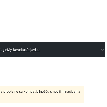
lugin
My favorites
Prijavi se
ma probleme sa kompatibilnošću s novijim inačicama