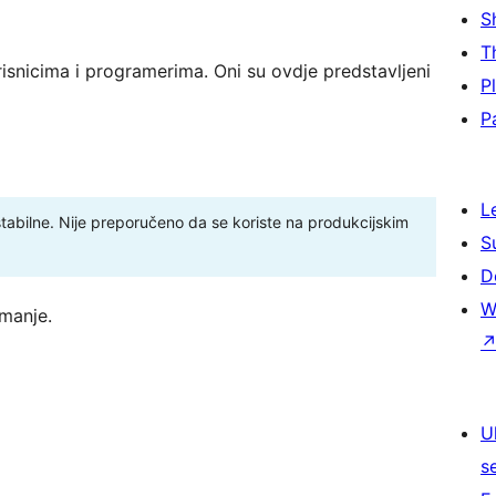
S
T
isnicima i programerima. Oni su ovdje predstavljeni
P
P
L
stabilne. Nije preporučeno da se koriste na produkcijskim
S
D
W
manje.
U
s