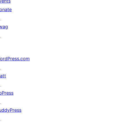
vents
onate
↗
wag
↗
ordPress.com
↗
att
↗
bPress
↗
uddyPress
↗