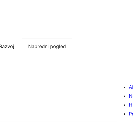
Razvoj
Napredni pogled
A
N
H
P