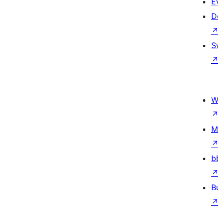
E
D
S
W
M
b
B