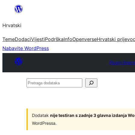
Skoči
do
Hrvatski
sadržaja
Teme
Dodaci
Vijesti
Podrška
Info
Openverse
Hrvatski prijevo
Nabavite WordPress
Plugin Direct
Pretraga
dodataka
Dodatak
nije testiran s zadnje 3 glavna izdanja W
WordPressa.