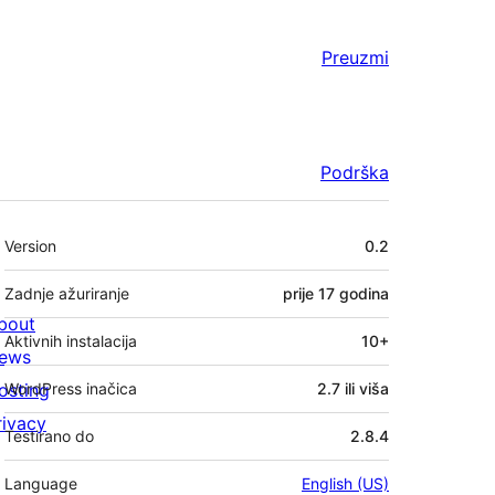
Preuzmi
Podrška
Meta
Version
0.2
Zadnje ažuriranje
prije
17 godina
bout
Aktivnih instalacija
10+
ews
osting
WordPress inačica
2.7 ili viša
rivacy
Testirano do
2.8.4
Language
English (US)