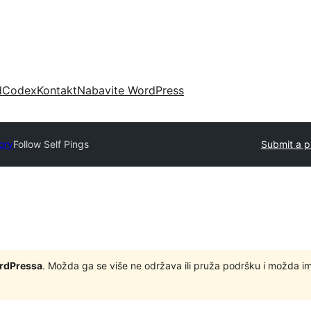
d
Codex
Kontakt
Nabavite WordPress
ory
Follow Self Pings
Submit a p
ordPressa
. Možda ga se više ne održava ili pruža podršku i možda i