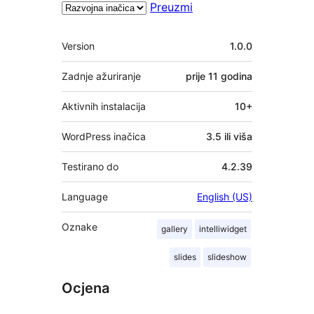
Preuzmi
Meta
Version
1.0.0
Zadnje ažuriranje
prije
11 godina
Aktivnih instalacija
10+
WordPress inačica
3.5 ili viša
Testirano do
4.2.39
Language
English (US)
Oznake
gallery
intelliwidget
slides
slideshow
Ocjena