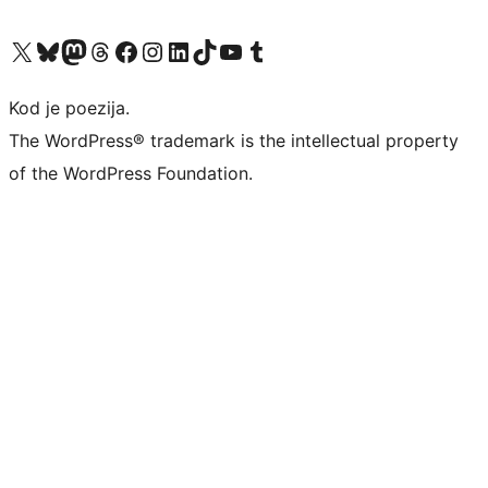
Visit our X (formerly Twitter) account
Visit our Bluesky account
Visit our Mastodon account
Visit our Threads account
Visit our Facebook page
Visit our Instagram account
Visit our LinkedIn account
Visit our TikTok account
Visit our YouTube channel
Visit our Tumblr account
Kod je poezija.
The WordPress® trademark is the intellectual property
of the WordPress Foundation.