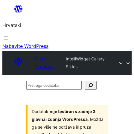
Skoči
do
Hrvatski
sadržaja
Nabavite WordPress
Plugin
IntelliWidget Gallery
Directory
Slides
Pretraga
dodataka
Dodatak
nije testiran s zadnje 3
glavna izdanja WordPressa
. Možda
ga se više ne održava ili pruža