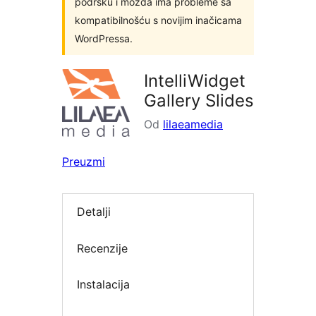
podršku i možda ima probleme sa
kompatibilnošću s novijim inačicama
WordPressa.
IntelliWidget
Gallery Slides
Od
lilaeamedia
Preuzmi
Detalji
Recenzije
Instalacija