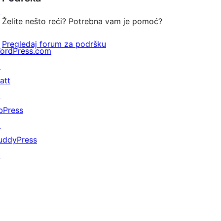
↗
Želite nešto reći? Potrebna vam je pomoć?
Pregledaj forum za podršku
ordPress.com
↗
att
↗
bPress
↗
uddyPress
↗