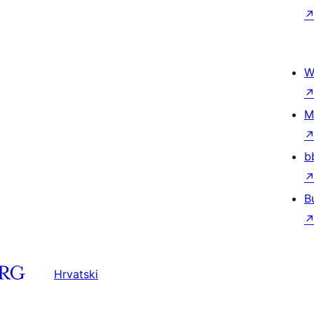
W
M
b
B
Hrvatski