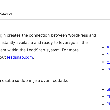
Razvoj
 plugin creates the connection between WordPress and
stantly available and ready to leverage all the
A
tem within the LeadSnap system. For more
N
 out
leadsnap.com
.
H
P
e osobe su doprinijele ovom dodatku.
S
T
P