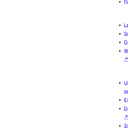
P
L
S
D
W
U
s
E
D
S