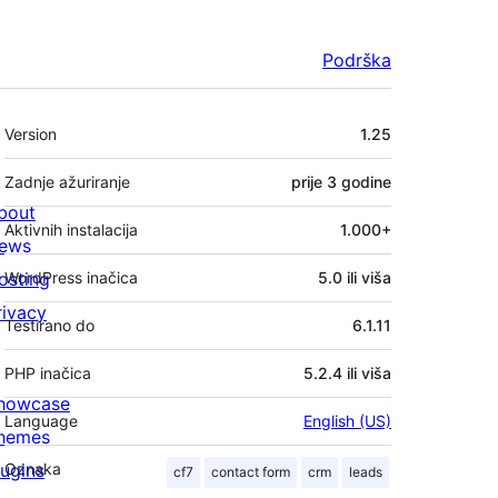
Podrška
Meta
Version
1.25
Zadnje ažuriranje
prije
3 godine
bout
Aktivnih instalacija
1.000+
ews
osting
WordPress inačica
5.0 ili viša
rivacy
Testirano do
6.1.11
PHP inačica
5.2.4 ili viša
howcase
Language
English (US)
hemes
lugins
Oznaka
cf7
contact form
crm
leads