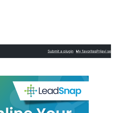
Submit a plugin
My favorites
Prijavi se