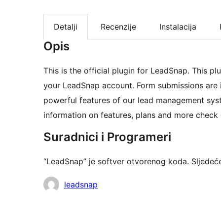
Detalji
Recenzije
Instalacija
Opis
This is the official plugin for LeadSnap. This
your LeadSnap account. Form submissions are in
powerful features of our lead management sys
information on features, plans and more check
Suradnici i Programeri
“LeadSnap” je softver otvorenog koda. Sljedeć
Suradnici
leadsnap