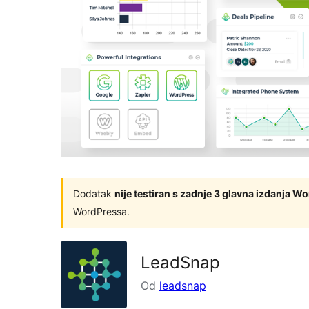
Dodatak
nije testiran s zadnje 3 glavna izdanja W
WordPressa.
LeadSnap
Od
leadsnap