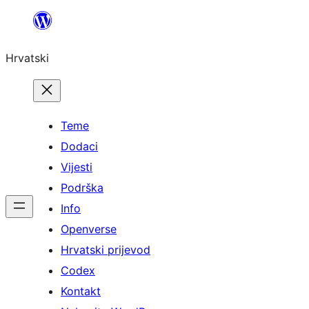
Skoči
do
Hrvatski
sadržaja
Teme
Dodaci
Vijesti
Podrška
Info
Openverse
Hrvatski prijevod
Codex
Kontakt