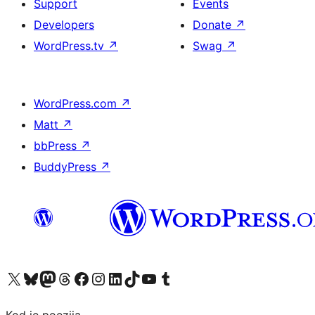
Support
Events
Developers
Donate
↗
WordPress.tv
↗
Swag
↗
WordPress.com
↗
Matt
↗
bbPress
↗
BuddyPress
↗
Visit our X (formerly Twitter) account
Visit our Bluesky account
Visit our Mastodon account
Visit our Threads account
Visit our Facebook page
Visit our Instagram account
Visit our LinkedIn account
Visit our TikTok account
Visit our YouTube channel
Visit our Tumblr account
Kod je poezija.