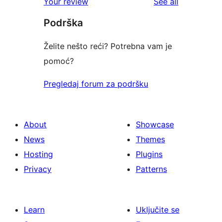
reviews
Your review
See all
reviews
star
Podrška
reviews
Želite nešto reći? Potrebna vam je
pomoć?
Pregledaj forum za podršku
About
Showcase
News
Themes
Hosting
Plugins
Privacy
Patterns
Learn
Uključite se