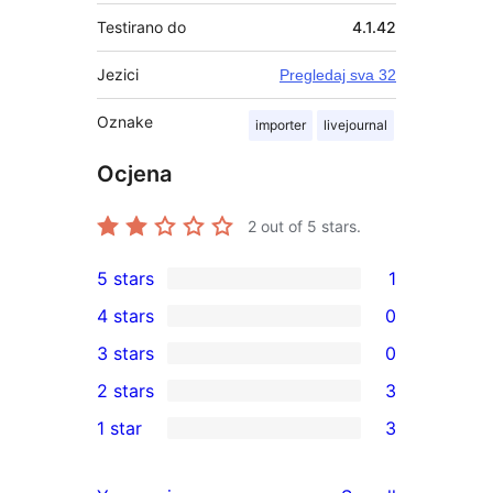
Testirano do
4.1.42
Jezici
Pregledaj sva 32
Oznake
importer
livejournal
Ocjena
2
out of 5 stars.
5 stars
1
1
4 stars
0
5-
0
3 stars
0
star
4-
0
2 stars
3
review
star
3-
3
1 star
3
reviews
star
2-
3
reviews
star
1-