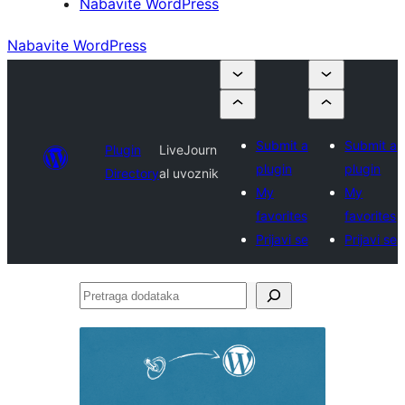
Nabavite WordPress
Nabavite WordPress
Submit a
Submit a
Plugin
LiveJourn
plugin
plugin
Directory
al uvoznik
My
My
favorites
favorites
Prijavi se
Prijavi se
Pretraga
dodataka