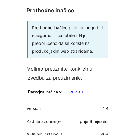
Prethodne inačice
Prethodne inačice plugina mogu biti
nesigurne ili nestabilne. Nije
preporučeno da se koriste na
produkcijskim web stranicama.
Molimo preuzmite konkretnu
izvedbu za preuzimanje.
Preuzmi
Meta
Version
1.4
Zadnje ažuriranje
prije
8 mjeseci
Aktivnih instalacija
80+