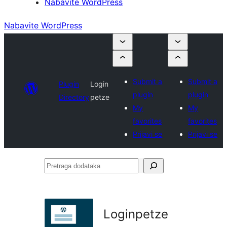
Nabavite WordPress
Nabavite WordPress
Submit a
Submit a
Plugin
Login
plugin
plugin
Directory
petze
My
My
favorites
favorites
Prijavi se
Prijavi se
Pretraga
dodataka
Loginpetze