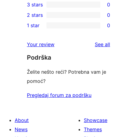
3 stars
0
star
4-
0
2 stars
0
review
star
3-
0
1 star
0
reviews
star
2-
0
reviews
star
1-
reviews
Your review
See all
reviews
star
Podrška
reviews
Želite nešto reći? Potrebna vam je
pomoć?
Pregledaj forum za podršku
About
Showcase
News
Themes