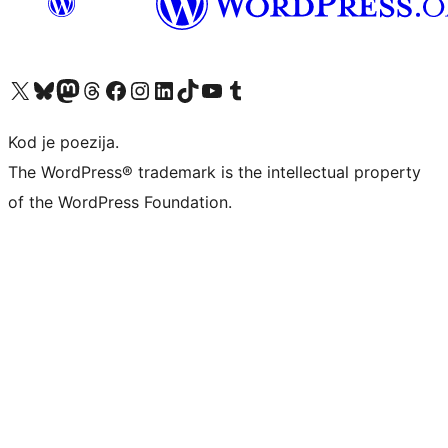
Visit our X (formerly Twitter) account
Visit our Bluesky account
Visit our Mastodon account
Visit our Threads account
Visit our Facebook page
Visit our Instagram account
Visit our LinkedIn account
Visit our TikTok account
Visit our YouTube channel
Visit our Tumblr account
Kod je poezija.
The WordPress® trademark is the intellectual property
of the WordPress Foundation.