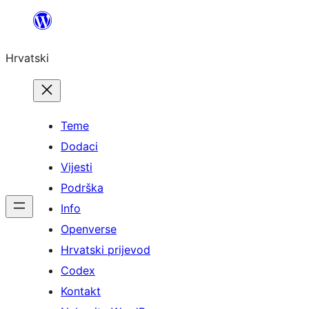
Skoči
do
Hrvatski
sadržaja
Teme
Dodaci
Vijesti
Podrška
Info
Openverse
Hrvatski prijevod
Codex
Kontakt