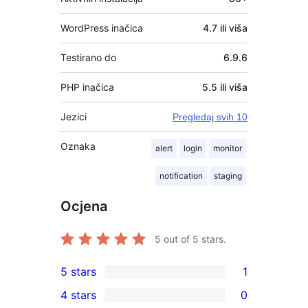
WordPress inačica
4.7 ili viša
Testirano do
6.9.6
PHP inačica
5.5 ili viša
Jezici
Pregledaj svih 10
Oznaka
alert
login
monitor
notification
staging
Ocjena
5
out of 5 stars.
5 stars
1
1
4 stars
0
5-
0