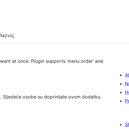
Razvoj
want at once. Plugin supports ‘menu order’ and
A
N
H
. Sljedeće osobe su doprinijele ovom dodatku.
P
S