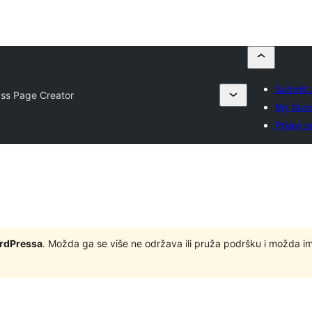
Submit 
ss Page Creator
My favo
Prijavi s
ordPressa
. Možda ga se više ne održava ili pruža podršku i možda i