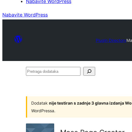
Nabavite WordPress
Nabavite WordPress
Plugin Directory
Ma
Pretraga
dodataka
Dodatak
nije testiran s zadnje 3 glavna izdanja W
WordPressa.