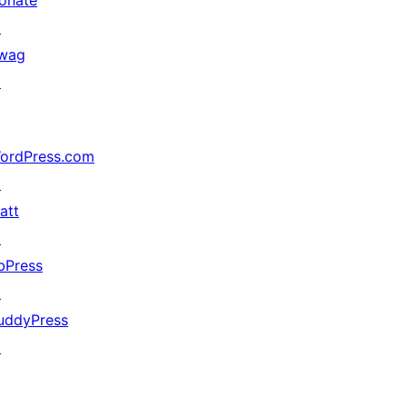
onate
↗
wag
↗
ordPress.com
↗
att
↗
bPress
↗
uddyPress
↗