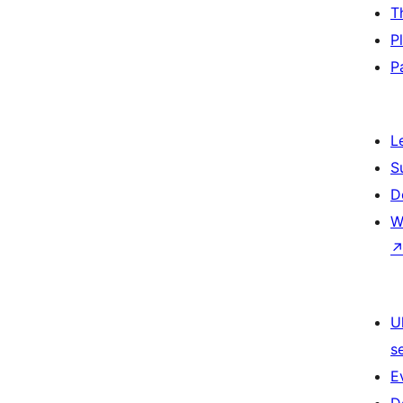
T
P
P
L
S
D
W
U
s
E