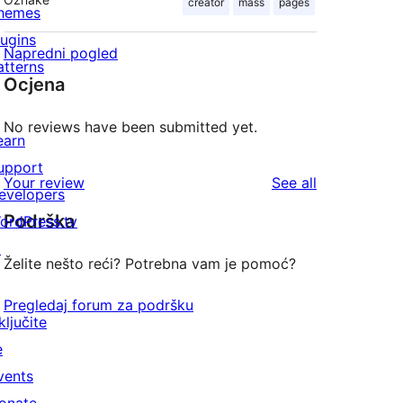
creator
mass
pages
hemes
lugins
Napredni pogled
atterns
Ocjena
No reviews have been submitted yet.
earn
upport
reviews
Your review
See all
evelopers
Podrška
ordPress.tv
↗
Želite nešto reći? Potrebna vam je pomoć?
Pregledaj forum za podršku
ključite
e
vents