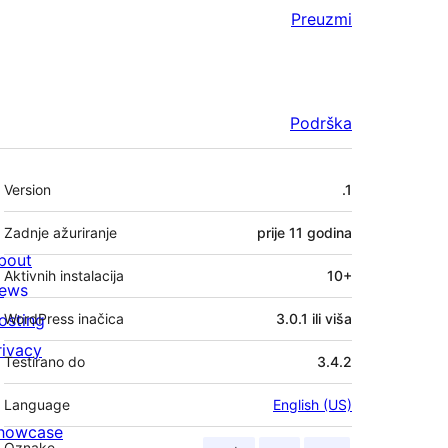
Preuzmi
Podrška
Meta
Version
.1
Zadnje ažuriranje
prije
11 godina
bout
Aktivnih instalacija
10+
ews
osting
WordPress inačica
3.0.1 ili viša
rivacy
Testirano do
3.4.2
Language
English (US)
howcase
Oznake