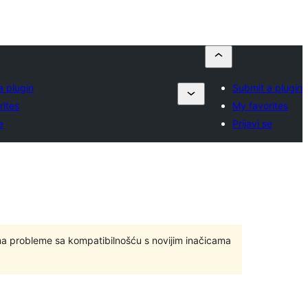
a plugin
Submit a plugin
rites
My favorites
e
Prijavi se
ma probleme sa kompatibilnošću s novijim inačicama