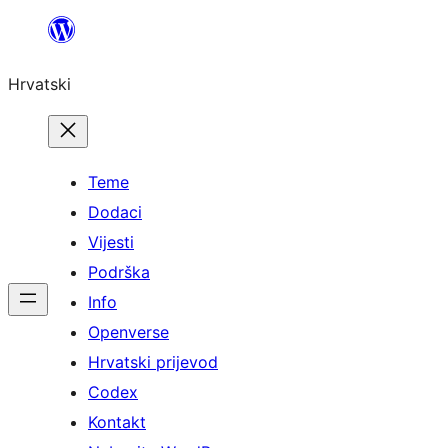
Skoči
do
Hrvatski
sadržaja
Teme
Dodaci
Vijesti
Podrška
Info
Openverse
Hrvatski prijevod
Codex
Kontakt