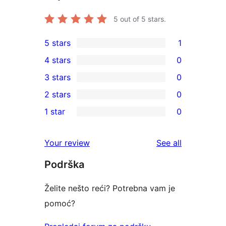
5
out of 5 stars.
5 stars
1
1
4 stars
0
5-
0
3 stars
0
star
4-
0
2 stars
0
review
star
3-
0
1 star
0
reviews
star
2-
0
reviews
star
1-
reviews
Your review
See all
reviews
star
Podrška
reviews
Želite nešto reći? Potrebna vam je
pomoć?