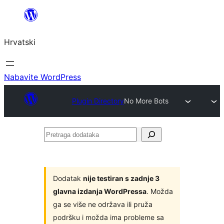
Skoči
do
Hrvatski
sadržaja
Nabavite WordPress
Plugin Directory
No More Bots
Pretraga
dodataka
Dodatak
nije testiran s zadnje 3
glavna izdanja WordPressa
. Možda
ga se više ne održava ili pruža
podršku i možda ima probleme sa