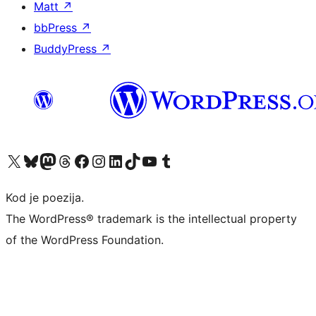
Matt
↗
bbPress
↗
BuddyPress
↗
Visit our X (formerly Twitter) account
Visit our Bluesky account
Visit our Mastodon account
Visit our Threads account
Visit our Facebook page
Visit our Instagram account
Visit our LinkedIn account
Visit our TikTok account
Visit our YouTube channel
Visit our Tumblr account
Kod je poezija.
The WordPress® trademark is the intellectual property
of the WordPress Foundation.