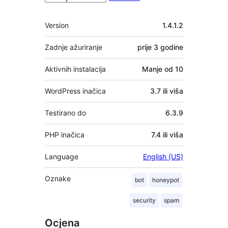
Meta
Version
1.4.1.2
Zadnje ažuriranje
prije
3 godine
Aktivnih instalacija
Manje od 10
WordPress inačica
3.7 ili viša
Testirano do
6.3.9
PHP inačica
7.4 ili viša
Language
English (US)
Oznake
bot
honeypot
security
spam
Ocjena