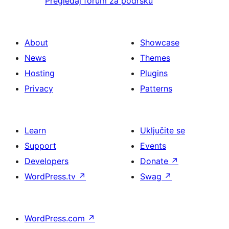
Pregledaj forum za podršku
About
Showcase
News
Themes
Hosting
Plugins
Privacy
Patterns
Learn
Uključite se
Support
Events
Developers
Donate
↗
WordPress.tv
↗
Swag
↗
WordPress.com
↗