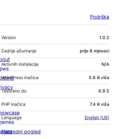
Podrška
Meta
Version
1.0.2
Zadnje ažuriranje
prije
8 mjeseci
bout
Aktivnih instalacija
N/A
ews
osting
WordPress inačica
5.6 ili viša
rivacy
Testirano do
6.9.5
PHP inačica
7.4 ili viša
howcase
Language
English (US)
hemes
lugins
Napredni pogled