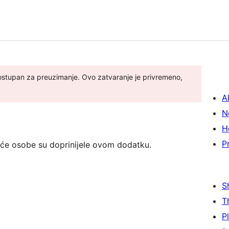
 dostupan za preuzimanje. Ovo zatvaranje je privremeno,
A
N
H
P
eće osobe su doprinijele ovom dodatku.
S
T
P