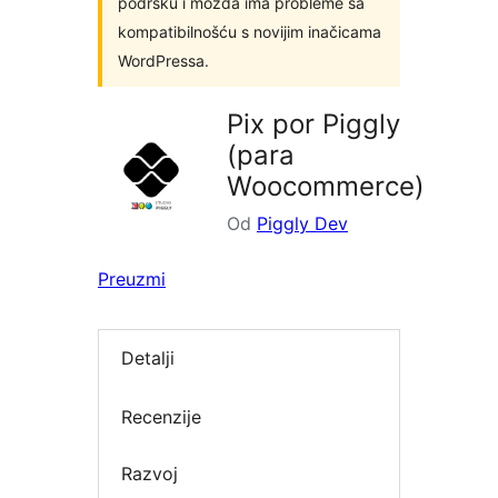
podršku i možda ima probleme sa
kompatibilnošću s novijim inačicama
WordPressa.
Pix por Piggly
(para
Woocommerce)
Od
Piggly Dev
Preuzmi
Detalji
Recenzije
Razvoj