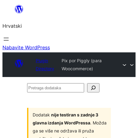
Skoči
do
Hrvatski
sadržaja
Nabavite WordPress
Plugin
Pix por Piggly (para
Directory
Woocommerce)
Pretraga
dodataka
Dodatak
nije testiran s zadnje 3
glavna izdanja WordPressa
. Možda
ga se više ne održava ili pruža