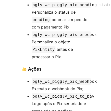
pgly_wc_piggly_pix_pending_stat
Personaliza o status de
ao criar um pedido
pending
com pagamento Pix;
pgly_wc_piggly_pix_process
Personaliza o objeto
antes de
PixEntity
processar o Pix.
Ações
pgly_wc_piggly_pix_webhook
Executa o webhook do Pix;
pgly_wc_piggly_pix_to_pay
Logo após o Pix ser criado e
associado ao pedido;