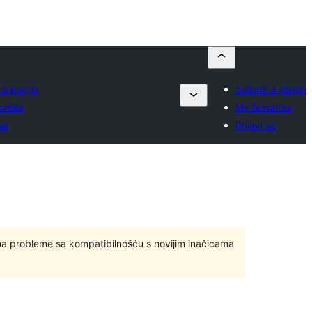
 a plugin
Submit a plugin
orites
My favorites
se
Prijavi se
ma probleme sa kompatibilnošću s novijim inačicama