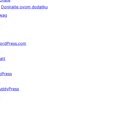
onate
Donirajte ovom dodatku
↗
wag
↗
ordPress.com
↗
att
↗
bPress
↗
uddyPress
↗