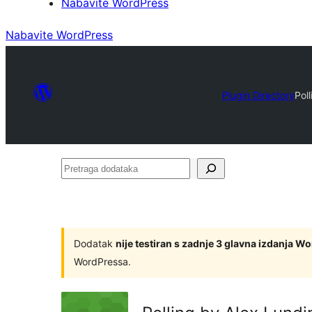
Nabavite WordPress
Nabavite WordPress
Plugin Directory
Pol
Pretraga
dodataka
Dodatak
nije testiran s zadnje 3 glavna izdanja W
WordPressa.