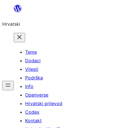
Skoči
do
Hrvatski
sadržaja
Teme
Dodaci
Vijesti
Podrška
Info
Openverse
Hrvatski prijevod
Codex
Kontakt