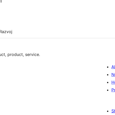
n
Razvoj
ct, product, service.
A
N
H
P
S