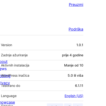
Preuzmi
Podrška
Meta
Version
1.0.1
Zadnje ažuriranje
prije
4 godine
bout
Aktivnih instalacija
Manje od 10
ews
osting
WordPress inačica
5.0 ili viša
rivacy
Testirano do
6.1.11
Language
English (US)
howcase
Oznake