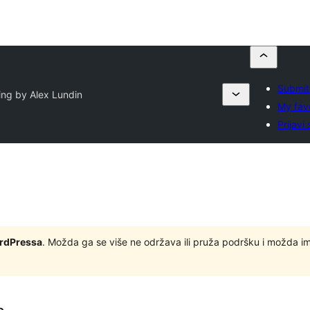
Submit
ling by Alex Lundin
My fav
Prijavi 
ordPressa
. Možda ga se više ne održava ili pruža podršku i možda i