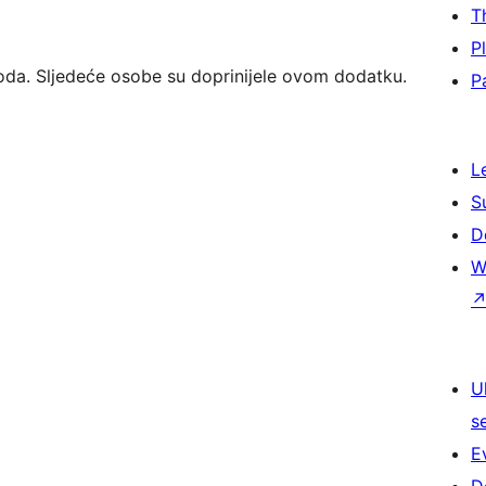
T
P
koda. Sljedeće osobe su doprinijele ovom dodatku.
P
L
S
D
W
U
s
E