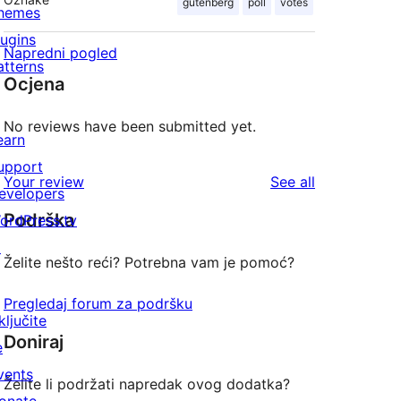
gutenberg
poll
votes
hemes
lugins
Napredni pogled
atterns
Ocjena
No reviews have been submitted yet.
earn
upport
reviews
Your review
See all
evelopers
Podrška
ordPress.tv
↗
Želite nešto reći? Potrebna vam je pomoć?
Pregledaj forum za podršku
ključite
Doniraj
e
vents
Želite li podržati napredak ovog dodatka?