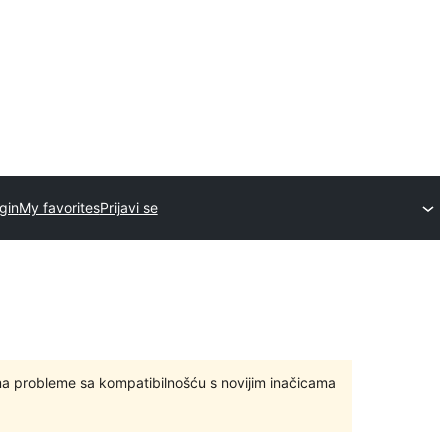
gin
My favorites
Prijavi se
ma probleme sa kompatibilnošću s novijim inačicama