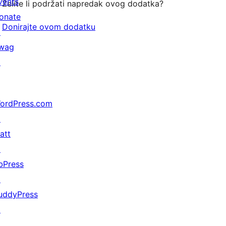
vents
Želite li podržati napredak ovog dodatka?
onate
Donirajte ovom dodatku
↗
wag
↗
ordPress.com
↗
att
↗
bPress
↗
uddyPress
↗