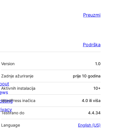
Preuzmi
Podrška
Meta
Version
1.0
Zadnje ažuriranje
prije
10 godina
bout
Aktivnih instalacija
10+
ews
osting
WordPress inačica
4.0 ili viša
rivacy
Testirano do
4.4.34
Language
English (US)