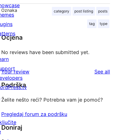
howcase
Oznaka
category
post listing
posts
hemes
lugins
tag
type
atterns
Ocjena
No reviews have been submitted yet.
earn
upport
reviews
Your review
See all
evelopers
Podrška
ordPress.tv
↗
Želite nešto reći? Potrebna vam je pomoć?
Pregledaj forum za podršku
ključite
Doniraj
e