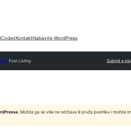
d
Codex
Kontakt
Nabavite WordPress
ctory
Post Listing
Submit a plu
ordPressa
. Možda ga se više ne održava ili pruža podršku i možda i