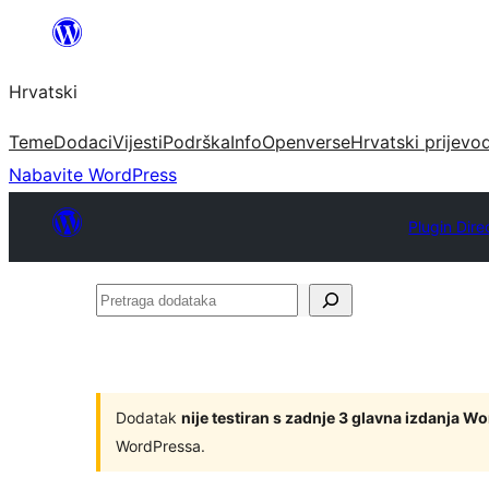
Skoči
do
Hrvatski
sadržaja
Teme
Dodaci
Vijesti
Podrška
Info
Openverse
Hrvatski prijevo
Nabavite WordPress
Plugin Dire
Pretraga
dodataka
Dodatak
nije testiran s zadnje 3 glavna izdanja W
WordPressa.