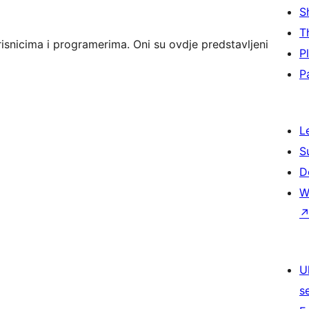
S
T
isnicima i programerima. Oni su ovdje predstavljeni
P
P
L
S
D
W
U
s