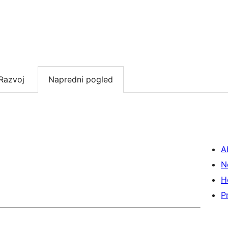
Razvoj
Napredni pogled
A
N
H
P