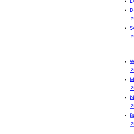
E
D
S
W
M
b
B