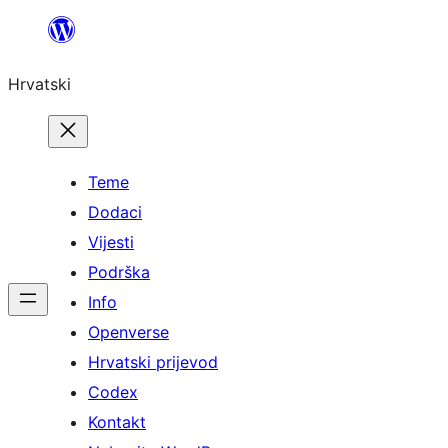
Skoči
do
Hrvatski
sadržaja
Teme
Dodaci
Vijesti
Podrška
Info
Openverse
Hrvatski prijevod
Codex
Kontakt