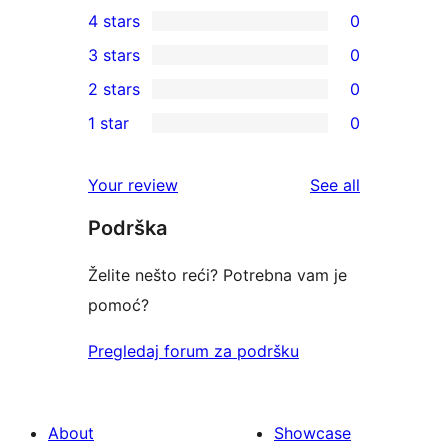
2
4 stars
0
5-
0
3 stars
0
star
4-
0
2 stars
0
reviews
star
3-
0
1 star
0
reviews
star
2-
0
reviews
star
1-
reviews
Your review
See all
reviews
star
Podrška
reviews
Želite nešto reći? Potrebna vam je
pomoć?
Pregledaj forum za podršku
About
Showcase