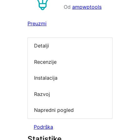
Od
ampwptools
Preuzmi
Detalji
Recenzije
Instalacija
Razvoj
Napredni pogled
Podrška
Statistike