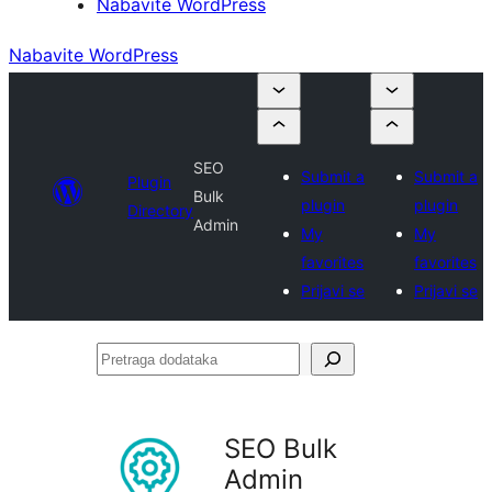
Nabavite WordPress
Nabavite WordPress
SEO
Submit a
Submit a
Plugin
Bulk
plugin
plugin
Directory
Admin
My
My
favorites
favorites
Prijavi se
Prijavi se
Pretraga
dodataka
SEO Bulk
Admin