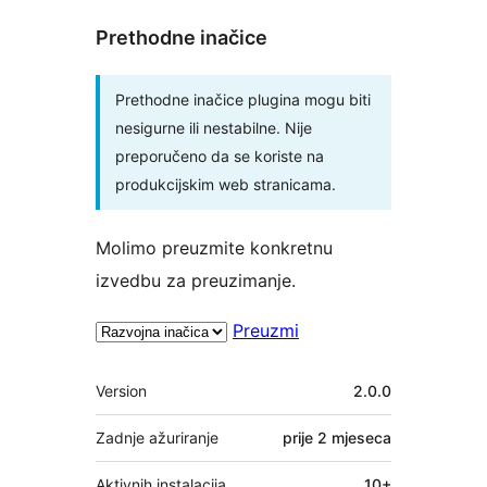
Prethodne inačice
Prethodne inačice plugina mogu biti
nesigurne ili nestabilne. Nije
preporučeno da se koriste na
produkcijskim web stranicama.
Molimo preuzmite konkretnu
izvedbu za preuzimanje.
Preuzmi
Meta
Version
2.0.0
Zadnje ažuriranje
prije
2 mjeseca
Aktivnih instalacija
10+