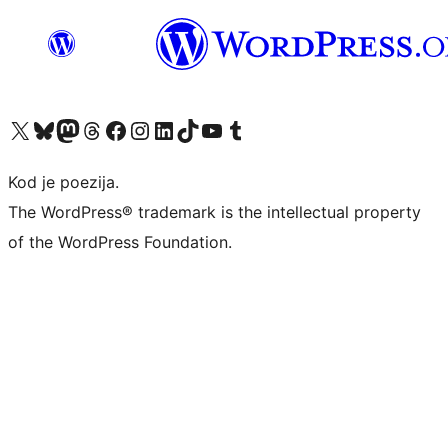
Visit our X (formerly Twitter) account
Visit our Bluesky account
Visit our Mastodon account
Visit our Threads account
Visit our Facebook page
Visit our Instagram account
Visit our LinkedIn account
Visit our TikTok account
Visit our YouTube channel
Visit our Tumblr account
Kod je poezija.
The WordPress® trademark is the intellectual property
of the WordPress Foundation.