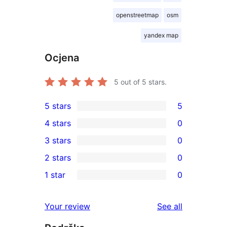
openstreetmap
osm
yandex map
Ocjena
5
out of 5 stars.
5 stars
5
5
4 stars
0
5-
0
3 stars
0
star
4-
0
2 stars
0
reviews
star
3-
0
1 star
0
reviews
star
2-
0
reviews
star
1-
reviews
Your review
See all
reviews
star