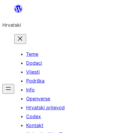
Skoči
do
Hrvatski
sadržaja
Teme
Dodaci
Vijesti
Podrška
Info
Openverse
Hrvatski prijevod
Codex
Kontakt