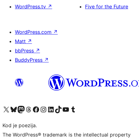
WordPress.tv
↗
Five for the Future
WordPress.com
↗
Matt
↗
bbPress
↗
BuddyPress
↗
Visit our X (formerly Twitter) account
Visit our Bluesky account
Visit our Mastodon account
Visit our Threads account
Visit our Facebook page
Visit our Instagram account
Visit our LinkedIn account
Visit our TikTok account
Visit our YouTube channel
Visit our Tumblr account
Kod je poezija.
The WordPress® trademark is the intellectual property