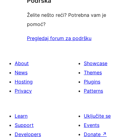
Podrška
reviews
Želite nešto reći? Potrebna vam je
pomoć?
Pregledaj forum za podršku
About
Showcase
News
Themes
Hosting
Plugins
Privacy
Patterns
Learn
Uključite se
Support
Events
Developers
Donate
↗