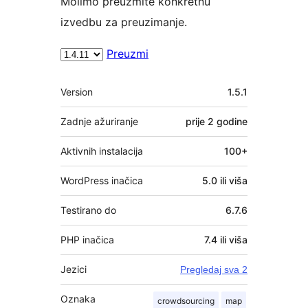
Molimo preuzmite konkretnu
izvedbu za preuzimanje.
Preuzmi
Meta
Version
1.5.1
Zadnje ažuriranje
prije
2 godine
Aktivnih instalacija
100+
WordPress inačica
5.0 ili viša
Testirano do
6.7.6
PHP inačica
7.4 ili viša
Jezici
Pregledaj sva 2
Oznaka
crowdsourcing
map