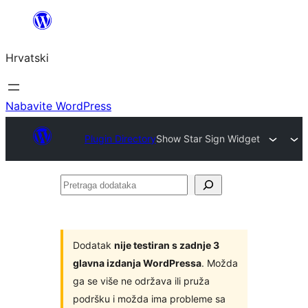
Skoči
do
Hrvatski
sadržaja
Nabavite WordPress
Plugin Directory
Show Star Sign Widget
Pretraga
dodataka
Dodatak
nije testiran s zadnje 3
glavna izdanja WordPressa
. Možda
ga se više ne održava ili pruža
podršku i možda ima probleme sa