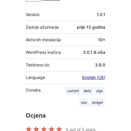
Meta
Version
1.0.1
Zadnje ažuriranje
prije
13 godina
Aktivnih instalacija
10+
WordPress inačica
3.0.1 ili viša
Testirano do
3.8.0
Language
English (US)
Oznaka
current
daily
sign
star
widget
Ocjena
5
out of 5 stars.