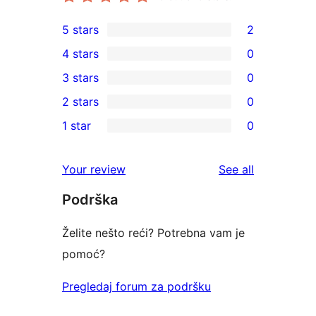
5 stars
2
2
4 stars
0
5-
0
3 stars
0
star
4-
0
2 stars
0
reviews
star
3-
0
1 star
0
reviews
star
2-
0
reviews
star
1-
reviews
Your review
See all
reviews
star
Podrška
reviews
Želite nešto reći? Potrebna vam je
pomoć?
Pregledaj forum za podršku