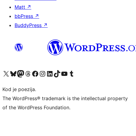
Matt
↗
bbPress
↗
BuddyPress
↗
Visit our X (formerly Twitter) account
Visit our Bluesky account
Visit our Mastodon account
Visit our Threads account
Visit our Facebook page
Visit our Instagram account
Visit our LinkedIn account
Visit our TikTok account
Visit our YouTube channel
Visit our Tumblr account
Kod je poezija.
The WordPress® trademark is the intellectual property
of the WordPress Foundation.