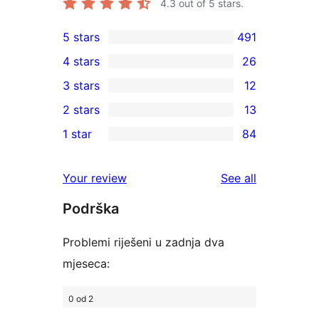
4.3
out of 5 stars.
5 stars
491
491
4 stars
26
5-
26
3 stars
12
star
4-
12
2 stars
13
reviews
star
3-
13
1 star
84
reviews
star
2-
84
reviews
star
1-
reviews
Your review
See all
reviews
star
Podrška
reviews
Problemi riješeni u zadnja dva
mjeseca:
0 od 2