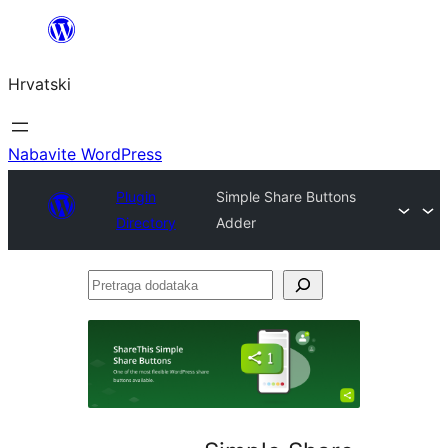
Skoči
do
Hrvatski
sadržaja
Nabavite WordPress
Plugin
Simple Share Buttons
Directory
Adder
Pretraga
dodataka