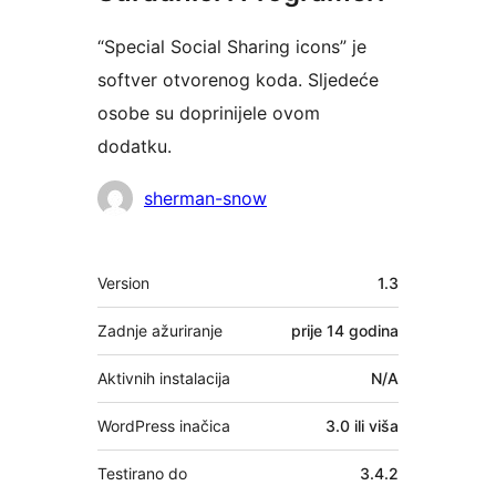
“Special Social Sharing icons” je
softver otvorenog koda. Sljedeće
osobe su doprinijele ovom
dodatku.
Suradnici
sherman-snow
Meta
Version
1.3
Zadnje ažuriranje
prije
14 godina
Aktivnih instalacija
N/A
WordPress inačica
3.0 ili viša
Testirano do
3.4.2