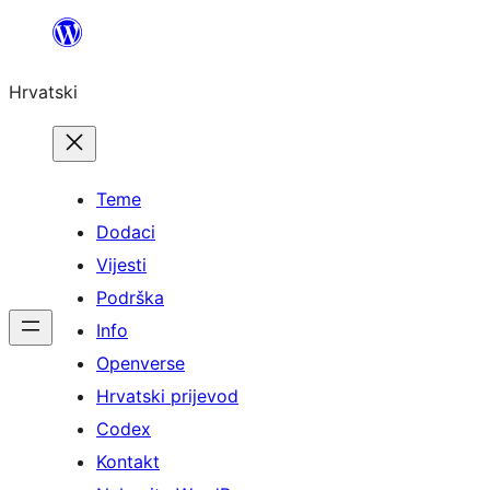
Skoči
do
Hrvatski
sadržaja
Teme
Dodaci
Vijesti
Podrška
Info
Openverse
Hrvatski prijevod
Codex
Kontakt