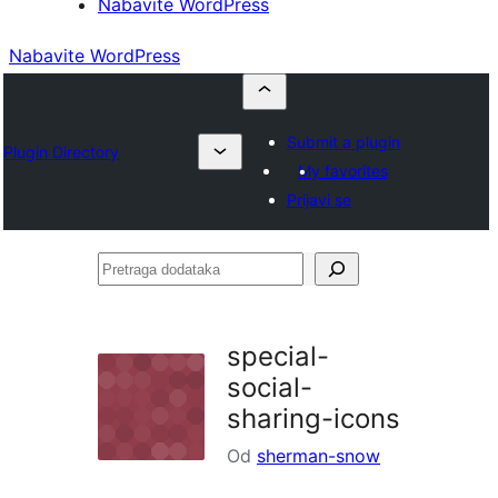
Nabavite WordPress
Nabavite WordPress
Submit a plugin
Plugin Directory
My favorites
Prijavi se
Pretraga
dodataka
special-
social-
sharing-icons
Od
sherman-snow