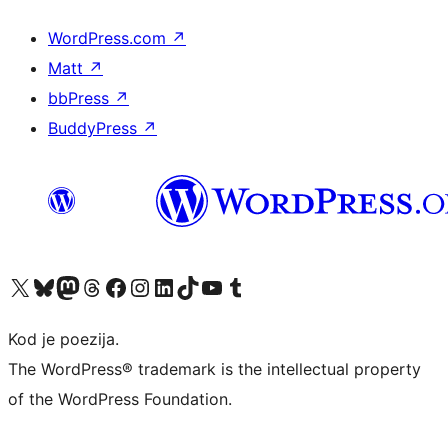
WordPress.com
↗
Matt
↗
bbPress
↗
BuddyPress
↗
Visit our X (formerly Twitter) account
Visit our Bluesky account
Visit our Mastodon account
Visit our Threads account
Visit our Facebook page
Visit our Instagram account
Visit our LinkedIn account
Visit our TikTok account
Visit our YouTube channel
Visit our Tumblr account
Kod je poezija.
The WordPress® trademark is the intellectual property
of the WordPress Foundation.