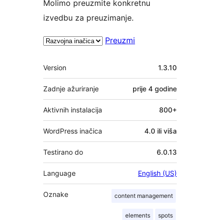
Molimo preuzmite konkretnu
izvedbu za preuzimanje.
Preuzmi
Meta
Version
1.3.10
Zadnje ažuriranje
prije
4 godine
Aktivnih instalacija
800+
WordPress inačica
4.0 ili viša
Testirano do
6.0.13
Language
English (US)
Oznake
content management
elements
spots