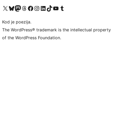
Visit our X (formerly Twitter) account
Visit our Bluesky account
Visit our Mastodon account
Visit our Threads account
Visit our Facebook page
Visit our Instagram account
Visit our LinkedIn account
Visit our TikTok account
Visit our YouTube channel
Visit our Tumblr account
Kod je poezija.
The WordPress® trademark is the intellectual property
of the WordPress Foundation.