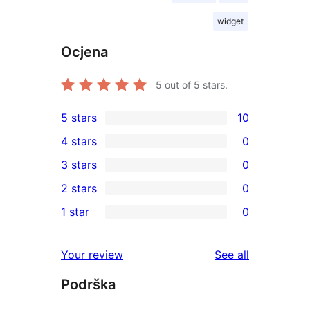
widget
Ocjena
5
out of 5 stars.
5 stars
10
10
4 stars
0
5-
0
3 stars
0
star
4-
0
2 stars
0
reviews
star
3-
0
1 star
0
reviews
star
2-
0
reviews
star
1-
reviews
Your review
See all
reviews
star
Podrška
reviews