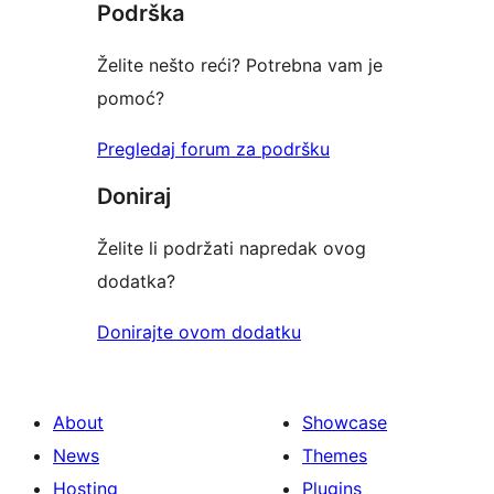
Podrška
reviews
Želite nešto reći? Potrebna vam je
pomoć?
Pregledaj forum za podršku
Doniraj
Želite li podržati napredak ovog
dodatka?
Donirajte ovom dodatku
About
Showcase
News
Themes
Hosting
Plugins