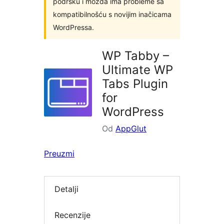
podršku i možda ima probleme sa
kompatibilnošću s novijim inačicama
WordPressa.
WP Tabby –
Ultimate WP
Tabs Plugin
for
WordPress
Od
AppGlut
Preuzmi
Detalji
Recenzije