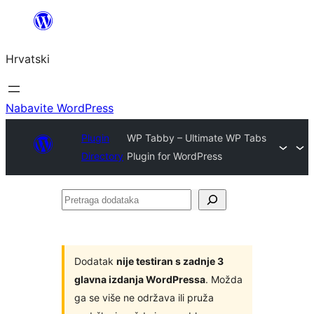
Skoči
do
Hrvatski
sadržaja
Nabavite WordPress
Plugin
WP Tabby – Ultimate WP Tabs
Directory
Plugin for WordPress
Pretraga
dodataka
Dodatak
nije testiran s zadnje 3
glavna izdanja WordPressa
. Možda
ga se više ne održava ili pruža