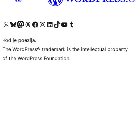
Visit our X (formerly Twitter) account
Visit our Bluesky account
Visit our Mastodon account
Visit our Threads account
Visit our Facebook page
Visit our Instagram account
Visit our LinkedIn account
Visit our TikTok account
Visit our YouTube channel
Visit our Tumblr account
Kod je poezija.
The WordPress® trademark is the intellectual property
of the WordPress Foundation.