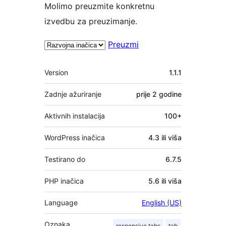
Molimo preuzmite konkretnu
izvedbu za preuzimanje.
Preuzmi
Meta
Version
1.1.1
Zadnje ažuriranje
prije
2 godine
Aktivnih instalacija
100+
WordPress inačica
4.3 ili viša
Testirano do
6.7.5
PHP inačica
5.6 ili viša
Language
English (US)
Oznaka
responsive tabs
tab