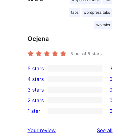
tabs
wordpress tabs
wp tabs
Ocjena
5
out of 5 stars.
5 stars
3
3
4 stars
0
5-
0
3 stars
0
star
4-
0
2 stars
0
reviews
star
3-
0
1 star
0
reviews
star
2-
0
reviews
star
1-
reviews
Your review
See all
reviews
star