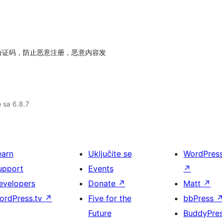
验证码，防止恶意注册，恶意内容发
o sa 6.8.7
earn
Uključite se
WordPres
upport
Events
↗
evelopers
Donate
↗
Matt
↗
ordPress.tv
↗
Five for the
bbPress
Future
BuddyPre