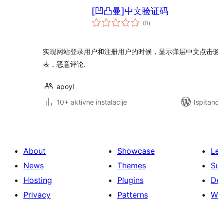
[凹凸曼]中文验证码
ukupna
(0
)
ocijena
实现网站登录用户和注册用户的时候，显示弹层中文点击
表，恶意评论.
apoyl
10+ aktivne instalacije
Ispitan
About
Showcase
L
News
Themes
S
Hosting
Plugins
D
Privacy
Patterns
W