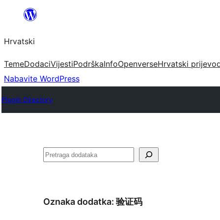
Skoči
do
Hrvatski
sadržaja
Teme
Dodaci
Vijesti
Podrška
Info
Openverse
Hrvatski prijevo
Nabavite WordPress
Plugin Directory
Pretraga
Oznaka dodatka:
验证码