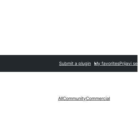
Submit a plugin
My favorites
Prijavi se
All
Community
Commercial