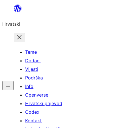
Skoči
do
Hrvatski
sadržaja
Teme
Dodaci
Vijesti
Podrška
Info
Openverse
Hrvatski prijevod
Codex
Kontakt