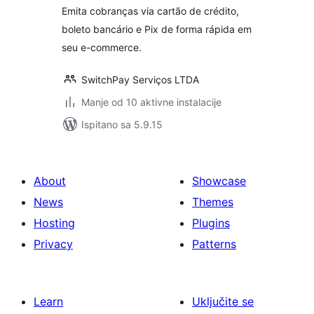
Emita cobranças via cartão de crédito,
boleto bancário e Pix de forma rápida em
seu e-commerce.
SwitchPay Serviços LTDA
Manje od 10 aktivne instalacije
Ispitano sa 5.9.15
About
Showcase
News
Themes
Hosting
Plugins
Privacy
Patterns
Learn
Uključite se