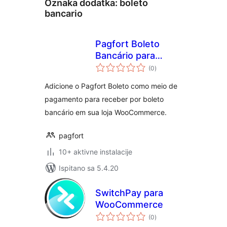
Oznaka dodatka:
boleto
bancario
Pagfort Boleto
Bancário para
ukupna
WooCommerce
(0
)
ocijena
Adicione o Pagfort Boleto como meio de
pagamento para receber por boleto
bancário em sua loja WooCommerce.
pagfort
10+ aktivne instalacije
Ispitano sa 5.4.20
SwitchPay para
WooCommerce
ukupna
(0
)
ocijena