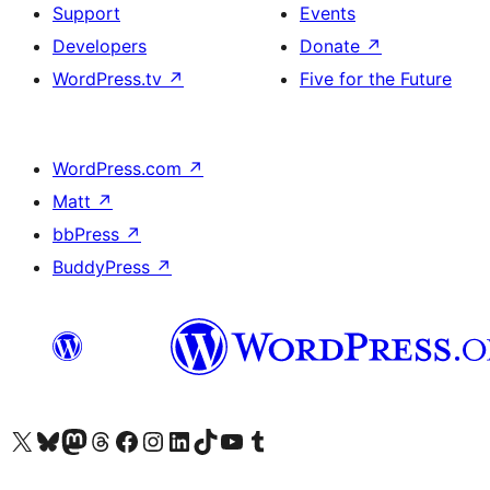
Support
Events
Developers
Donate
↗
WordPress.tv
↗
Five for the Future
WordPress.com
↗
Matt
↗
bbPress
↗
BuddyPress
↗
Visit our X (formerly Twitter) account
Visit our Bluesky account
Visit our Mastodon account
Visit our Threads account
Visit our Facebook page
Visit our Instagram account
Visit our LinkedIn account
Visit our TikTok account
Visit our YouTube channel
Visit our Tumblr account