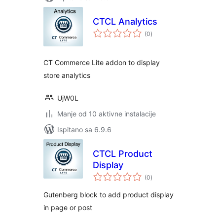
CTCL Analytics
ukupna
(0
)
ocijena
CT Commerce Lite addon to display
store analytics
UjW0L
Manje od 10 aktivne instalacije
Ispitano sa 6.9.6
CTCL Product
Display
ukupna
(0
)
ocijena
Gutenberg block to add product display
in page or post