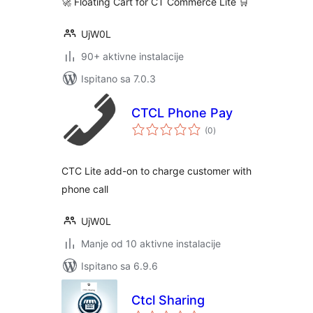
🚀 Floating Cart for CT Commerce Lite 🛒
UjW0L
90+ aktivne instalacije
Ispitano sa 7.0.3
CTCL Phone Pay
ukupna
(0
)
ocijena
CTC Lite add-on to charge customer with
phone call
UjW0L
Manje od 10 aktivne instalacije
Ispitano sa 6.9.6
Ctcl Sharing
ukupna