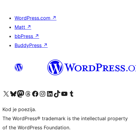
WordPress.com
↗
Matt
↗
bbPress
↗
BuddyPress
↗
Visit our X (formerly Twitter) account
Visit our Bluesky account
Visit our Mastodon account
Visit our Threads account
Visit our Facebook page
Visit our Instagram account
Visit our LinkedIn account
Visit our TikTok account
Visit our YouTube channel
Visit our Tumblr account
Kod je poezija.
The WordPress® trademark is the intellectual property
of the WordPress Foundation.