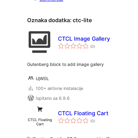
Oznaka dodatka:
ctc-lite
CTCL Image Gallery
ukupna
(0
)
ocijena
Gutenberg block to add image gallery
UjW0L
100+ aktivne instalacije
Ispitano sa 6.9.6
CTCL Floating Cart
ukupna
(0
)
ocijena