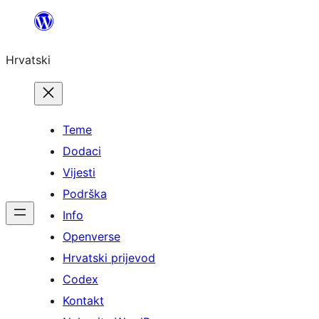
Skoči
do
Hrvatski
sadržaja
Teme
Dodaci
Vijesti
Podrška
Info
Openverse
Hrvatski prijevod
Codex
Kontakt