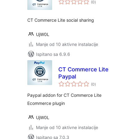
(0
)
ocijena
CT Commerce Lite social sharing
UjW0L
Manje od 10 aktivne instalacije
Ispitano sa 6.9.6
CT Commerce Lite
Paypal
ukupna
(0
)
ocijena
Paypal addon for CT Commerce Lite
Ecommerce plugin
UjW0L
Manje od 10 aktivne instalacije
Ispitano sa 7.0.3