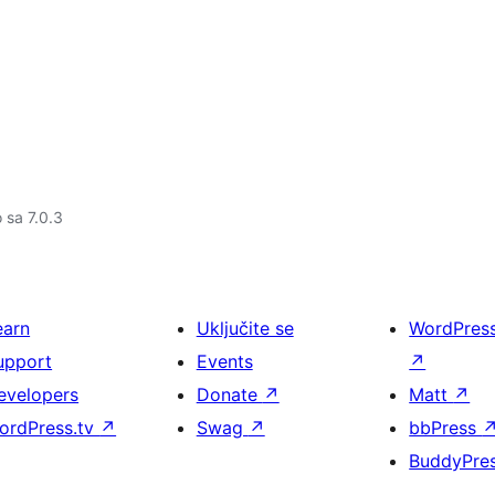
o sa 7.0.3
earn
Uključite se
WordPres
upport
Events
↗
evelopers
Donate
↗
Matt
↗
ordPress.tv
↗
Swag
↗
bbPress
BuddyPre