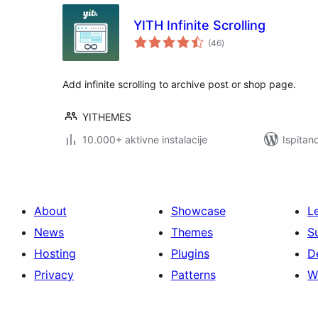
YITH Infinite Scrolling
ukupna
(46
)
ocijena
Add infinite scrolling to archive post or shop page.
YITHEMES
10.000+ aktivne instalacije
Ispitan
About
Showcase
L
News
Themes
S
Hosting
Plugins
D
Privacy
Patterns
W