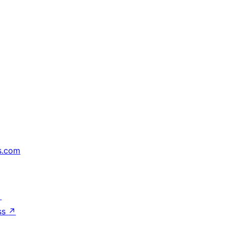
s.com
↗
ss
↗