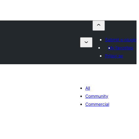
Submit a plugin
My favorites
Prijavi se
All
Community
Commercial