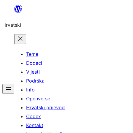
Skoči
do
Hrvatski
sadržaja
Teme
Dodaci
Vijesti
Podrška
Info
Openverse
Hrvatski prijevod
Codex
Kontakt