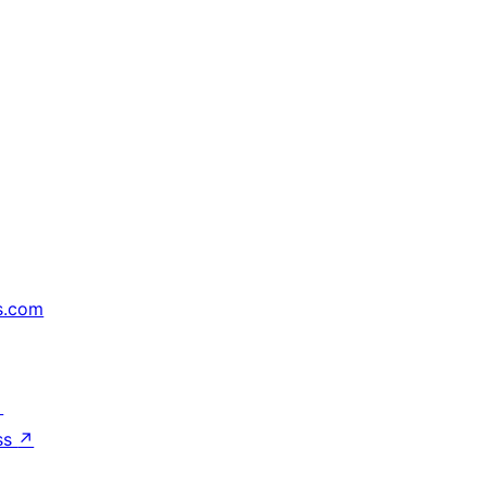
s.com
↗
ss
↗