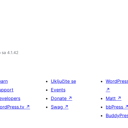
o sa 4.1.42
earn
Uključite se
WordPres
upport
Events
↗
evelopers
Donate
↗
Matt
↗
ordPress.tv
↗
Swag
↗
bbPress
BuddyPre