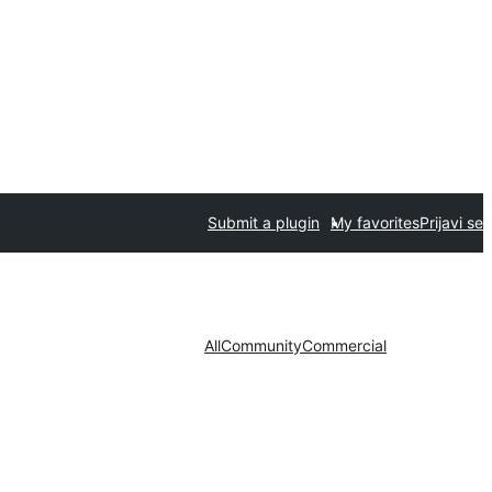
Submit a plugin
My favorites
Prijavi se
All
Community
Commercial