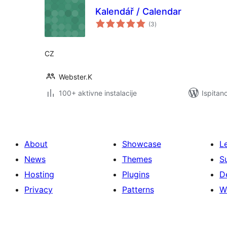
Kalendář / Calendar
ukupna
(3
)
ocijena
CZ
Webster.K
100+ aktivne instalacije
Ispitan
About
Showcase
L
News
Themes
S
Hosting
Plugins
D
Privacy
Patterns
W