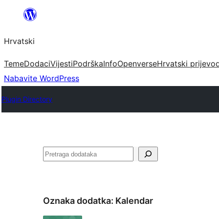
Skoči
do
Hrvatski
sadržaja
Teme
Dodaci
Vijesti
Podrška
Info
Openverse
Hrvatski prijevo
Nabavite WordPress
Plugin Directory
Pretraga
Oznaka dodatka:
Kalendar