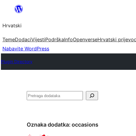
Skoči
do
Hrvatski
sadržaja
Teme
Dodaci
Vijesti
Podrška
Info
Openverse
Hrvatski prijevo
Nabavite WordPress
Plugin Directory
Pretraga
Oznaka dodatka:
occasions