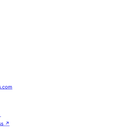
s.com
↗
ss
↗