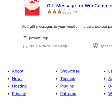
Gift Message for WooComme
ukupna
(2
)
ocijena
Add gift messages to your wooCommerce checkout pa
powerfulwp
200+ aktivne instalacije
Ispitan
About
Showcase
L
News
Themes
S
Hosting
Plugins
D
Privacy
Patterns
W