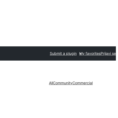
Submit a plugin
My favorites
Prijavi se
All
Community
Commercial