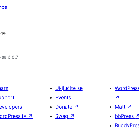
rce
ge.
o sa 6.8.7
earn
Uključite se
WordPres
upport
Events
↗
evelopers
Donate
↗
Matt
↗
ordPress.tv
↗
Swag
↗
bbPress
BuddyPre