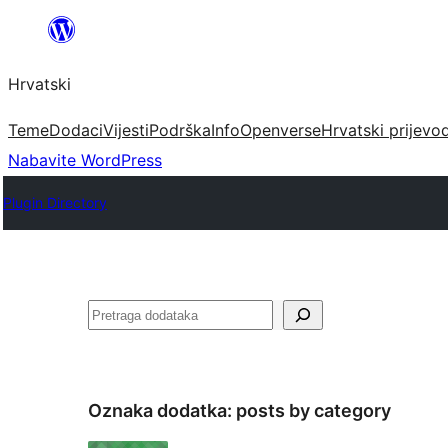
Skoči
do
Hrvatski
sadržaja
Teme
Dodaci
Vijesti
Podrška
Info
Openverse
Hrvatski prijevo
Nabavite WordPress
Plugin Directory
Pretraga
Oznaka dodatka:
posts by category