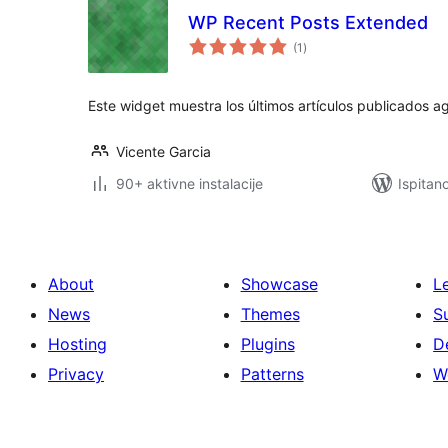
WP Recent Posts Extended
ukupna
(1
)
ocijena
Este widget muestra los últimos artículos publicados a
Vicente Garcia
90+ aktivne instalacije
Ispitan
About
Showcase
L
News
Themes
S
Hosting
Plugins
D
Privacy
Patterns
W