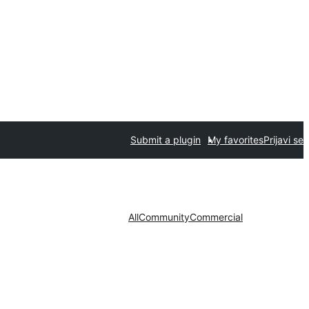
Submit a plugin
My favorites
Prijavi se
All
Community
Commercial