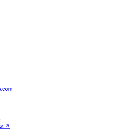
s.com
↗
ss
↗