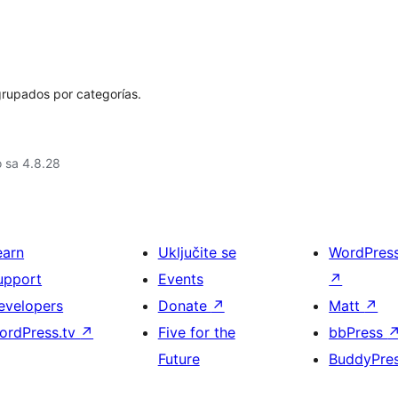
grupados por categorías.
o sa 4.8.28
earn
Uključite se
WordPres
upport
Events
↗
evelopers
Donate
↗
Matt
↗
ordPress.tv
↗
Five for the
bbPress
Future
BuddyPre