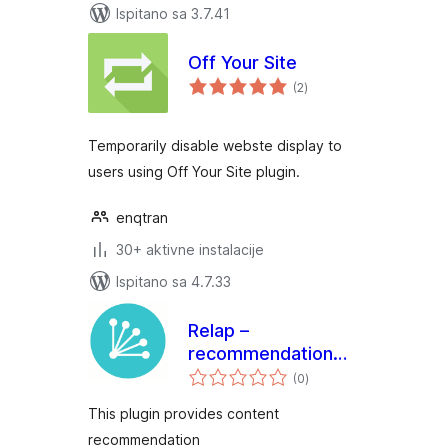
Ispitano sa 3.7.41
Off Your Site
ukupna
(2
)
ocijena
Temporarily disable webste display to
users using Off Your Site plugin.
enqtran
30+ aktivne instalacije
Ispitano sa 4.7.33
Relap –
recommendation
ukupna
engine embedded
(0
)
ocijena
into site
This plugin provides content
recommendation