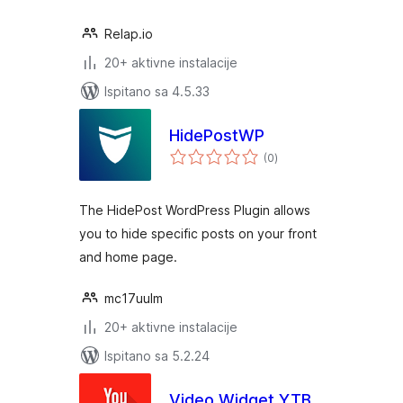
Relap.io
20+ aktivne instalacije
Ispitano sa 4.5.33
HidePostWP
ukupna
(0
)
ocijena
The HidePost WordPress Plugin allows
you to hide specific posts on your front
and home page.
mc17uulm
20+ aktivne instalacije
Ispitano sa 5.2.24
Video Widget YTB