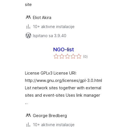
site
Eliot Akira
10+ aktivne instalacije
Ispitano sa 3.9.40
NGO-list
ukupna
(0
)
ocijena
License GPLv3 License URI:
http://www.gnu.org/licenses/gpl-3.0.html
List network sites together with external
sites and event-sites Uses link manager
…
George Bredberg
10+ aktivne instalacije