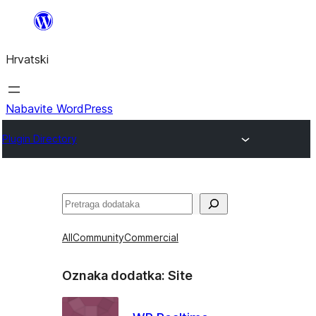
Skoči
do
Hrvatski
sadržaja
Nabavite WordPress
Plugin Directory
Pretraga
All
Community
Commercial
Oznaka dodatka:
Site