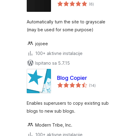
ukupna
(6
)
ocijena
Automatically turn the site to grayscale
(may be used for some purpose)
jojoee
100+ aktivne instalacije
Ispitano sa 5.7.15
Blog Copier
ukupna
(14
)
ocijena
Enables superusers to copy existing sub
blogs to new sub blogs.
Modern Tribe, Inc.
100+ aktivne instalacije