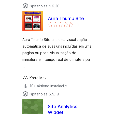
Ispitano sa 4.6.30
Aura Thumb Site
ukupna
(0
)
ocijena
Aura Thumb Site cria uma visualização
automática de suas urls incluídas em uma
página ou post. Visualização de
miniatura em tempo real de um site a pa
…
Karra Max
10+ aktivne instalacije
Ispitano sa 5.5.18
Site Analytics
Widget