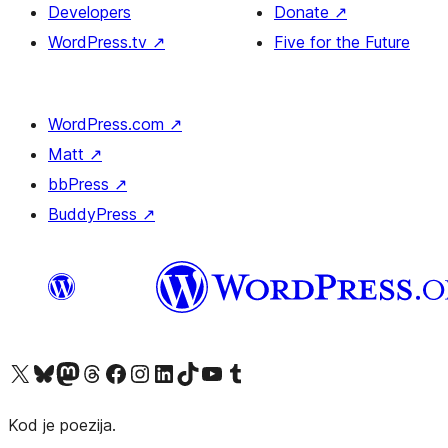
Developers
Donate
↗
WordPress.tv
↗
Five for the Future
WordPress.com
↗
Matt
↗
bbPress
↗
BuddyPress
↗
Visit our X (formerly Twitter) account
Visit our Bluesky account
Visit our Mastodon account
Visit our Threads account
Visit our Facebook page
Visit our Instagram account
Visit our LinkedIn account
Visit our TikTok account
Visit our YouTube channel
Visit our Tumblr account
Kod je poezija.