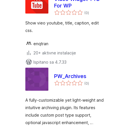
For WP
ukupna
(0
)
ocijena
Show vieo youtube, title, caption, edit
css.
enqtran
20+ aktivne instalacije
Ispitano sa 4.7.33
PW_Archives
ukupna
(0
)
ocijena
A fully-customizable yet light-weight and
intuitive archiving plugin. Its features
include custom post type support,
optional javascript enhancement, …