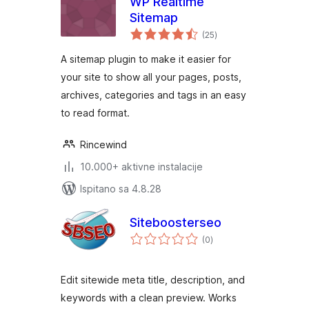
WP Realtime
Sitemap
ukupna
(25
)
ocijena
A sitemap plugin to make it easier for
your site to show all your pages, posts,
archives, categories and tags in an easy
to read format.
Rincewind
10.000+ aktivne instalacije
Ispitano sa 4.8.28
Siteboosterseo
ukupna
(0
)
ocijena
Edit sitewide meta title, description, and
keywords with a clean preview. Works