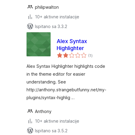
philipwalton
10+ aktivne instalacije
Ispitano sa 3.3.2
Alex Syntax
Highlighter
ukupna
(1
)
ocijena
Alex Syntax Highlighter highlights code
in the theme editor for easier
understanding. See
http://anthony.strangebutfunny.net/my-
plugins/syntax-highlig …
Anthony
10+ aktivne instalacije
Ispitano sa 3.5.2