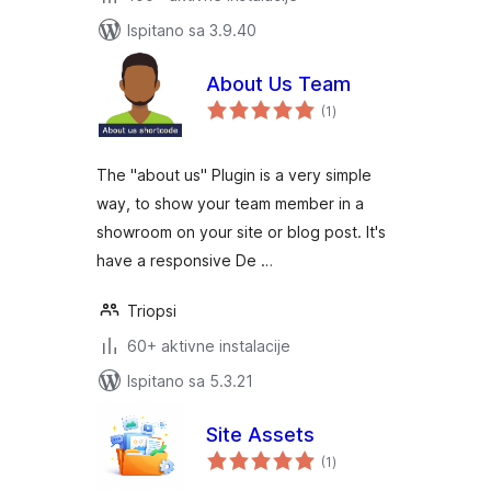
Ispitano sa 3.9.40
About Us Team
ukupna
(1
)
ocijena
The "about us" Plugin is a very simple
way, to show your team member in a
showroom on your site or blog post. It's
have a responsive De …
Triopsi
60+ aktivne instalacije
Ispitano sa 5.3.21
Site Assets
ukupna
(1
)
ocijena