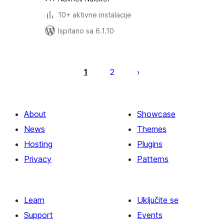
10+ aktivne instalacije
Ispitano sa 6.1.10
Brojevi
stranica
1
2
objava
About
Showcase
News
Themes
Hosting
Plugins
Privacy
Patterns
Learn
Uključite se
Support
Events