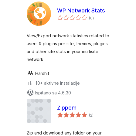
WP Network Stats
ukupna
(0
)
ocijena
View/Export network statistics related to
users & plugins per site, themes, plugins
and other site stats in your multisite
network.
Harshit
10+ aktivne instalacije
Ispitano sa 4.6.30
Zippem
ukupna
(2
)
ocijena
Zip and download any folder on your