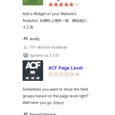
ukupna
(1
)
ocijena
Add a Widget of your Website’s
Analytics. 在網站上增加一個「網站統計」
小工具
Arefly
10+ aktivne instalacije
Ispitano sa 3.7.41
ACF Page Level
ukupna
(0
)
ocijena
Sometimes you want to show the field
groups based on the page level right?
Well here you go. Enjoy!
Navneil Naicker