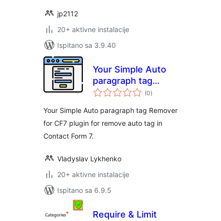
jp2112
20+ aktivne instalacije
Ispitano sa 3.9.40
Your Simple Auto
paragraph tag
ukupna
Remover for CF7
(0
)
ocijena
Your Simple Auto paragraph tag Remover
for CF7 plugin for remove auto tag in
Contact Form 7.
Vladyslav Lykhenko
20+ aktivne instalacije
Ispitano sa 6.9.5
Require & Limit