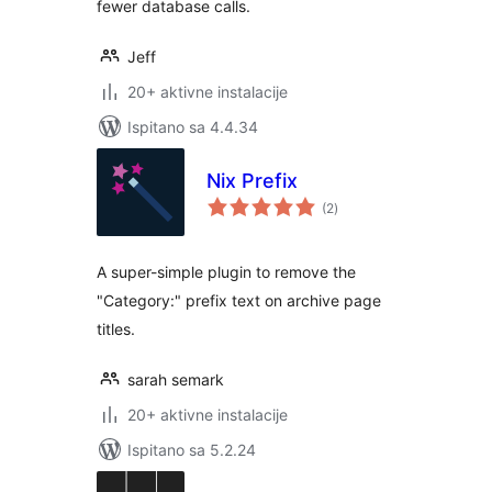
fewer database calls.
Jeff
20+ aktivne instalacije
Ispitano sa 4.4.34
Nix Prefix
ukupna
(2
)
ocijena
A super-simple plugin to remove the
"Category:" prefix text on archive page
titles.
sarah semark
20+ aktivne instalacije
Ispitano sa 5.2.24