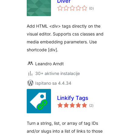
Diver
ukupna
(0
)
ocijena
Add HTML <div> tags directly on the
visual editor. Supports css classes and
media embedding parameters. Use
shortcode [div].
Leandro Arndt
30+ aktivne instalacije
Ispitano sa 4.4.34
Linkify Tags
ukupna
(2
)
ocijena
Turn a string, list, or array of tag IDs
and/or slugs into a list of links to those