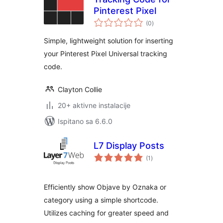
Pinterest Pixel
ukupna
(0
)
ocijena
Simple, lightweight solution for inserting
your Pinterest Pixel Universal tracking
code.
Clayton Collie
20+ aktivne instalacije
Ispitano sa 6.6.0
L7 Display Posts
ukupna
(1
)
ocijena
Efficiently show Objave by Oznaka or
category using a simple shortcode.
Utilizes caching for greater speed and