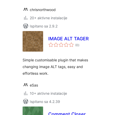
chrisnorthwood
20+ aktivne instalacije
Ispitano sa 2.9.2
IMAGE ALT TAGER
ukupna
(0
)
ocijena
Simple customisable plugin that makes
changing image ALT tags, easy and
effortless work.
eSas
10+ aktivne instalacije
Ispitano sa 4.2.39
Comment Closer