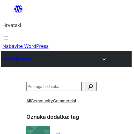
Skoči
do
Hrvatski
sadržaja
Nabavite WordPress
Plugin Directory
Pretraga
All
Community
Commercial
Oznaka dodatka:
tag