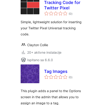
Tracking Code for
Twitter Pixel
ukupna
(0
)
ocijena
Simple, lightweight solution for inserting
your Twitter Pixel Universal tracking
code.
Clayton Collie
20+ aktivne instalacije
Ispitano sa 6.6.0
Tag Images
ukupna
(0
)
ocijena
This plugin adds a panel to the Options
screen in the admin that allows you to
assign an image to a tag.