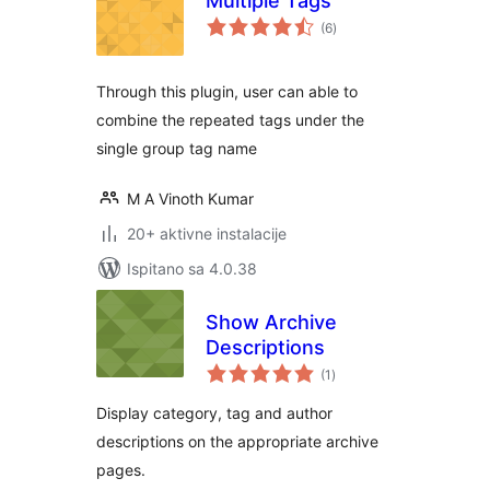
Multiple Tags
ukupna
(6
)
ocijena
Through this plugin, user can able to
combine the repeated tags under the
single group tag name
M A Vinoth Kumar
20+ aktivne instalacije
Ispitano sa 4.0.38
Show Archive
Descriptions
ukupna
(1
)
ocijena
Display category, tag and author
descriptions on the appropriate archive
pages.