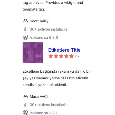
tag archives. Provides a widget and
template tag.
Scott Reilly
30+ aktivne instalacije
Ispitano sa 6.8.6
Etiketlere Title
ukupna
(1
)
ocijena
Etiketlerin başlığında rakam ya da hiç bir
şey yazmaması yerine SEO için etiketin
kendisini yazan bir eklenti.
Musa AVCI
30+ aktivne instalacije
Ispitano sa 3.2.1