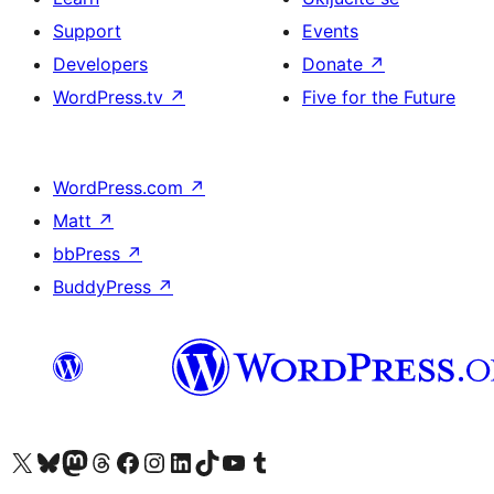
Support
Events
Developers
Donate
↗
WordPress.tv
↗
Five for the Future
WordPress.com
↗
Matt
↗
bbPress
↗
BuddyPress
↗
Visit our X (formerly Twitter) account
Visit our Bluesky account
Visit our Mastodon account
Visit our Threads account
Visit our Facebook page
Visit our Instagram account
Visit our LinkedIn account
Visit our TikTok account
Visit our YouTube channel
Visit our Tumblr account