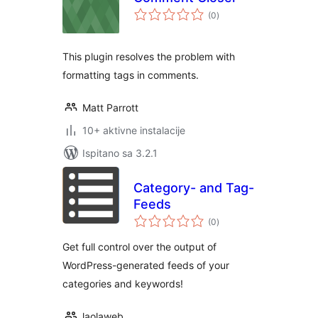
ukupna
(0
)
ocijena
This plugin resolves the problem with
formatting tags in comments.
Matt Parrott
10+ aktivne instalacije
Ispitano sa 3.2.1
Category- and Tag-
Feeds
ukupna
(0
)
ocijena
Get full control over the output of
WordPress-generated feeds of your
categories and keywords!
laolaweb