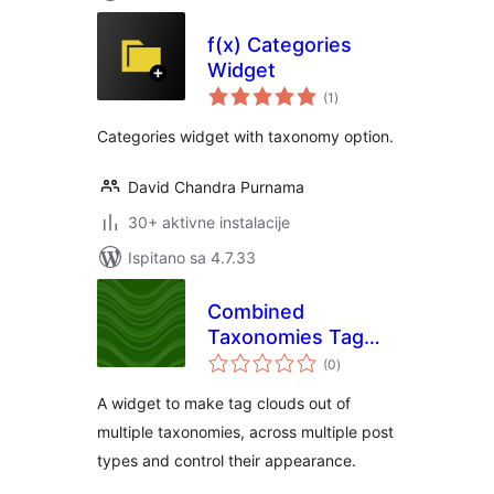
f(x) Categories
Widget
ukupna
(1
)
ocijena
Categories widget with taxonomy option.
David Chandra Purnama
30+ aktivne instalacije
Ispitano sa 4.7.33
Combined
Taxonomies Tag
ukupna
Cloud
(0
)
ocijena
A widget to make tag clouds out of
multiple taxonomies, across multiple post
types and control their appearance.