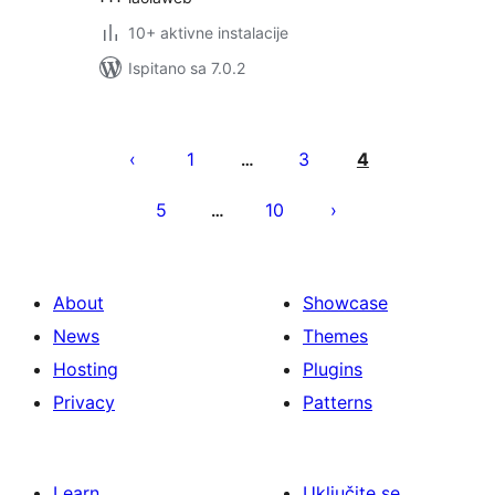
10+ aktivne instalacije
Ispitano sa 7.0.2
Brojevi
stranica
1
3
4
…
objava
5
10
…
About
Showcase
News
Themes
Hosting
Plugins
Privacy
Patterns
Learn
Uključite se