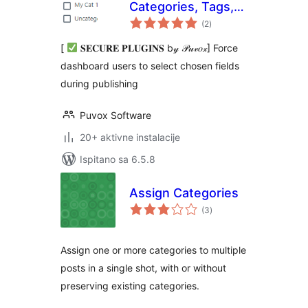
Categories, Tags,
ukupna
Featured Image
(2
)
ocijena
and taxonomies
[
𝐒𝐄𝐂𝐔𝐑𝐄 𝐏𝐋𝐔𝐆𝐈𝐍𝐒 b𝓎 𝒫𝓊𝓋𝑜𝓍] Force
dashboard users to select chosen fields
during publishing
Puvox Software
20+ aktivne instalacije
Ispitano sa 6.5.8
Assign Categories
ukupna
(3
)
ocijena
Assign one or more categories to multiple
posts in a single shot, with or without
preserving existing categories.