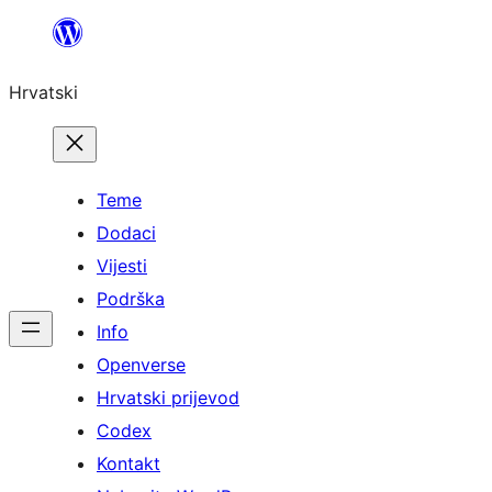
Skoči
do
Hrvatski
sadržaja
Teme
Dodaci
Vijesti
Podrška
Info
Openverse
Hrvatski prijevod
Codex
Kontakt