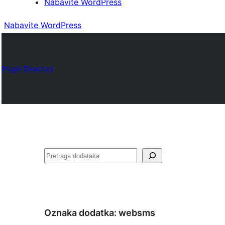
Nabavite WordPress
Nabavite WordPress
Plugin Directory
Pretraga
Oznaka dodatka:
websms