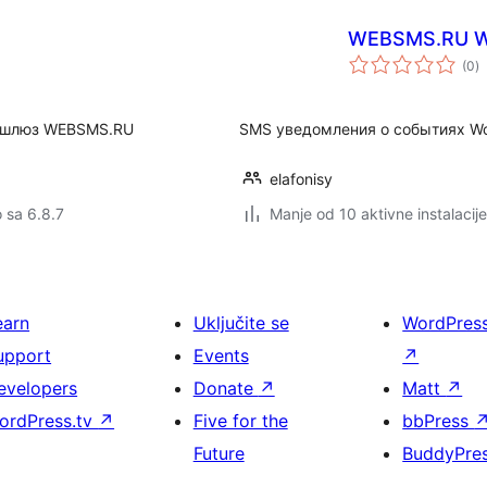
WEBSMS.RU W
u
(0
)
oc
з шлюз WEBSMS.RU
SMS уведомления о событиях W
elafonisy
o sa 6.8.7
Manje od 10 aktivne instalacije
earn
Uključite se
WordPres
upport
Events
↗
evelopers
Donate
↗
Matt
↗
ordPress.tv
↗
Five for the
bbPress
Future
BuddyPre