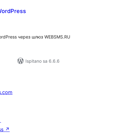
ordPress
kupna
ijena
ordPress через шлюз WEBSMS.RU
Ispitano sa 6.6.6
s.com
↗
ss
↗