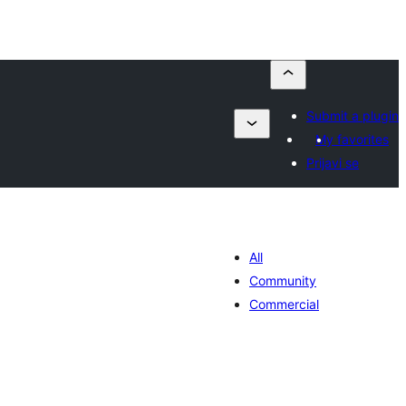
Submit a plugin
My favorites
Prijavi se
All
Community
Commercial