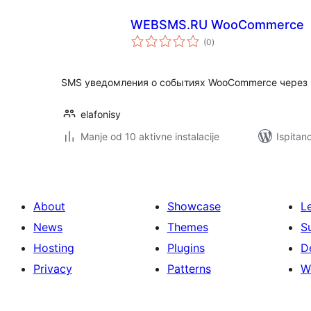
WEBSMS.RU WooCommerce
ukupna
(0
)
ocijena
SMS уведомления о событиях WooCommerce чере
elafonisy
Manje od 10 aktivne instalacije
Ispitan
About
Showcase
L
News
Themes
S
Hosting
Plugins
D
Privacy
Patterns
W