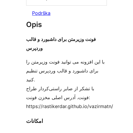
Podrška
Opis
فونت وزیرمتن برای داشبورد و قالب
وردپرس
با این افزونه می توانید فونت وزیرمتن را
برای داشبورد و قالب وردپرس تنظیم
کنید.
با تشکر از صابر راستی‌کردار طراح
فونت. آدرس اصلی مخزن فونت:
https://rastikerdar.github.io/vazirmatn/
امکانات