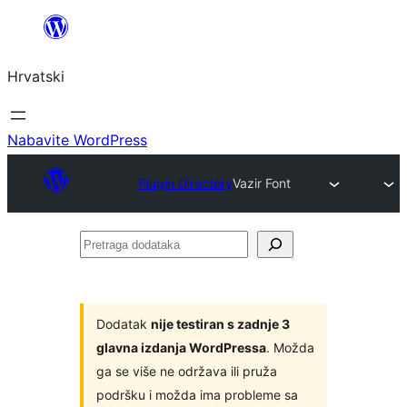
Skoči
do
Hrvatski
sadržaja
Nabavite WordPress
Plugin Directory
Vazir Font
Pretraga
dodataka
Dodatak
nije testiran s zadnje 3
glavna izdanja WordPressa
. Možda
ga se više ne održava ili pruža
podršku i možda ima probleme sa