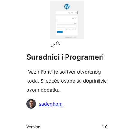
لاگین
Suradnici i Programeri
“Vazir Font” je softver otvorenog
koda. Sljedeće osobe su doprinijele
ovom dodatku.
Suradnici
sadeghpm
Meta
Version
1.0