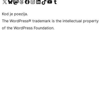
Visit our X (formerly Twitter) account
Visit our Bluesky account
Visit our Mastodon account
Visit our Threads account
Visit our Facebook page
Visit our Instagram account
Visit our LinkedIn account
Visit our TikTok account
Visit our YouTube channel
Visit our Tumblr account
Kod je poezija.
The WordPress® trademark is the intellectual property
of the WordPress Foundation.