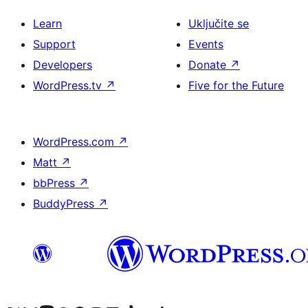
Learn
Uključite se
Support
Events
Developers
Donate
↗
WordPress.tv
↗
Five for the Future
WordPress.com
↗
Matt
↗
bbPress
↗
BuddyPress
↗