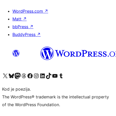
WordPress.com
↗
Matt
↗
bbPress
↗
BuddyPress
↗
Visit our X (formerly Twitter) account
Visit our Bluesky account
Visit our Mastodon account
Visit our Threads account
Visit our Facebook page
Visit our Instagram account
Visit our LinkedIn account
Visit our TikTok account
Visit our YouTube channel
Visit our Tumblr account
Kod je poezija.
The WordPress® trademark is the intellectual property
of the WordPress Foundation.