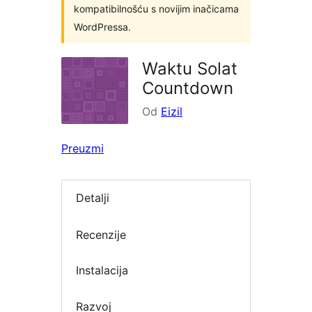
kompatibilnošću s novijim inačicama
WordPressa.
Waktu Solat
Countdown
Od
Eizil
Preuzmi
Detalji
Recenzije
Instalacija
Razvoj