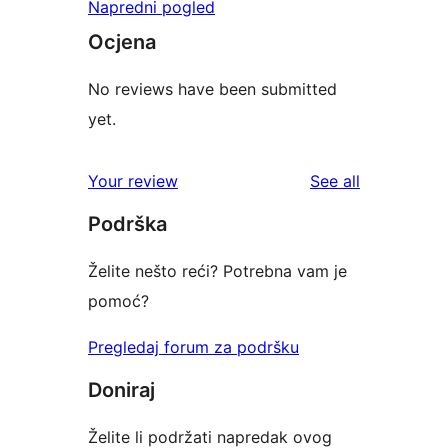
Napredni pogled
Ocjena
No reviews have been submitted
yet.
reviews
Your review
See all
Podrška
Želite nešto reći? Potrebna vam je
pomoć?
Pregledaj forum za podršku
Doniraj
Želite li podržati napredak ovog