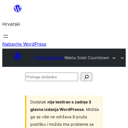
Skoči
do
Hrvatski
sadržaja
Nabavite WordPress
Plugin Directory
Waktu Solat Countdown
Pretraga
dodataka
Dodatak
nije testiran s zadnje 3
glavna izdanja WordPressa
. Možda
ga se više ne održava ili pruža
podršku i možda ima probleme sa