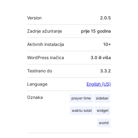
Meta
Version
2.0.5
Zadnje ažuriranje
prije
15 godina
Aktivnih instalacija
10+
WordPress inačica
3.0 ili viša
Testirano do
3.3.2
Language
English (US)
Oznaka
prayer time
sidebar
waktu solat
widget
world