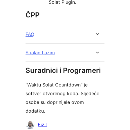
Solat Plugin.
ČPP
FAQ
Soalan Lazim
Suradnici i Programeri
“Waktu Solat Countdown” je
softver otvorenog koda. Sljedeće
osobe su doprinijele ovom
dodatku.
Suradnici
Eizil