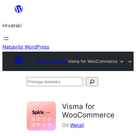
Skoči
do
Hrvatski
sadržaja
Nabavite WordPress
Plugin Directory
Visma for WooCommerce
Pretraga
dodataka
Visma for
WooCommerce
Od
Wetail