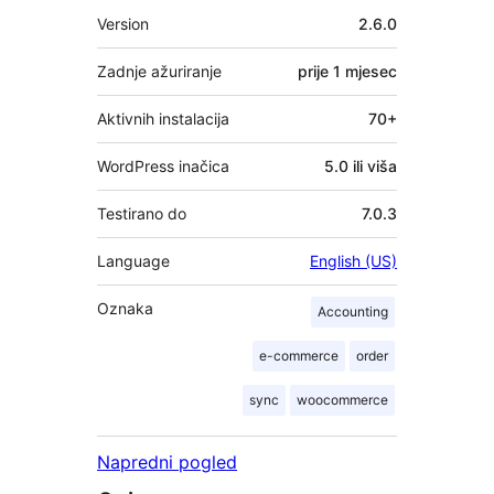
Meta
Version
2.6.0
Zadnje ažuriranje
prije
1 mjesec
Aktivnih instalacija
70+
WordPress inačica
5.0 ili viša
Testirano do
7.0.3
Language
English (US)
Oznaka
Accounting
e-commerce
order
sync
woocommerce
Napredni pogled