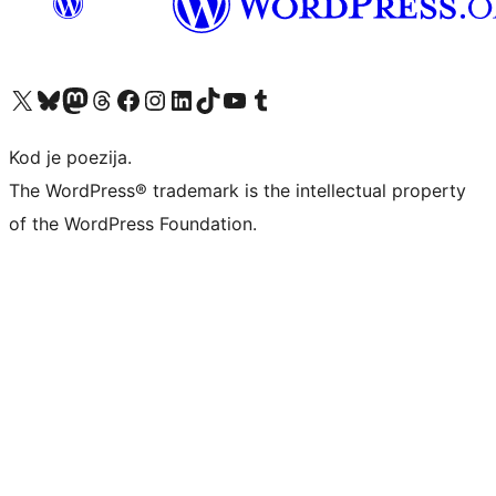
Visit our X (formerly Twitter) account
Visit our Bluesky account
Visit our Mastodon account
Visit our Threads account
Visit our Facebook page
Visit our Instagram account
Visit our LinkedIn account
Visit our TikTok account
Visit our YouTube channel
Visit our Tumblr account
Kod je poezija.
The WordPress® trademark is the intellectual property
of the WordPress Foundation.