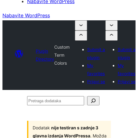
Nabavite WordPress
Nabavite WordPress
Custom
Submit a
Submit a
Plugin
Term
plugin
plugin
Directory
Colors
My
My
favorites
favorites
Prijavi se
Prijavi se
Pretraga
dodataka
Dodatak
nije testiran s zadnje 3
glavna izdanja WordPressa
. Možda