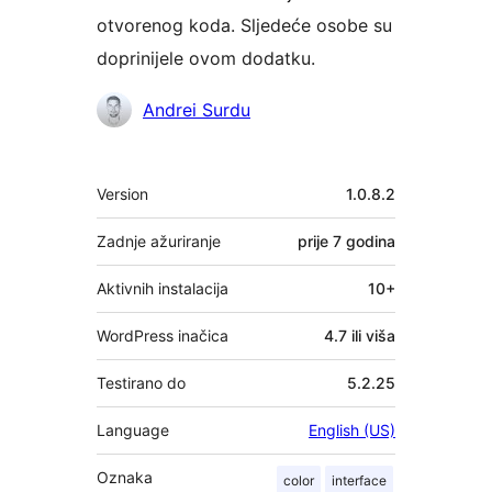
otvorenog koda. Sljedeće osobe su
doprinijele ovom dodatku.
Suradnici
Andrei Surdu
Meta
Version
1.0.8.2
Zadnje ažuriranje
prije
7 godina
Aktivnih instalacija
10+
WordPress inačica
4.7 ili viša
Testirano do
5.2.25
Language
English (US)
Oznaka
color
interface