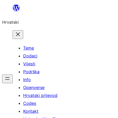
Skoči
do
Hrvatski
sadržaja
Teme
Dodaci
Vijesti
Podrška
Info
Openverse
Hrvatski prijevod
Codex
Kontakt