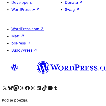
Developers
Donate
↗
WordPress.tv
↗
Swag
↗
WordPress.com
↗
Matt
↗
bbPress
↗
BuddyPress
↗
Visit our X (formerly Twitter) account
Visit our Bluesky account
Visit our Mastodon account
Visit our Threads account
Visit our Facebook page
Visit our Instagram account
Visit our LinkedIn account
Visit our TikTok account
Visit our YouTube channel
Visit our Tumblr account
Kod je poezija.