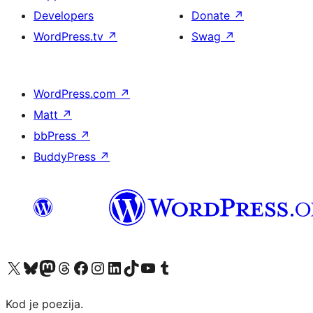
Developers
Donate
↗
WordPress.tv
↗
Swag
↗
WordPress.com
↗
Matt
↗
bbPress
↗
BuddyPress
↗
Visit our X (formerly Twitter) account
Visit our Bluesky account
Visit our Mastodon account
Visit our Threads account
Visit our Facebook page
Visit our Instagram account
Visit our LinkedIn account
Visit our TikTok account
Visit our YouTube channel
Visit our Tumblr account
Kod je poezija.