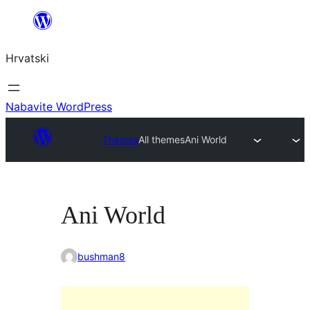
Skoči
do
Hrvatski
sadržaja
Nabavite WordPress
Themes
All themes
Ani World
Ani World
bushman8