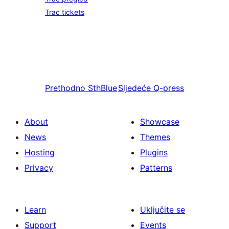
Trac tickets
Prethodno
SthBlue
Sljedeće
Q-press
About
Showcase
News
Themes
Hosting
Plugins
Privacy
Patterns
Learn
Uključite se
Support
Events