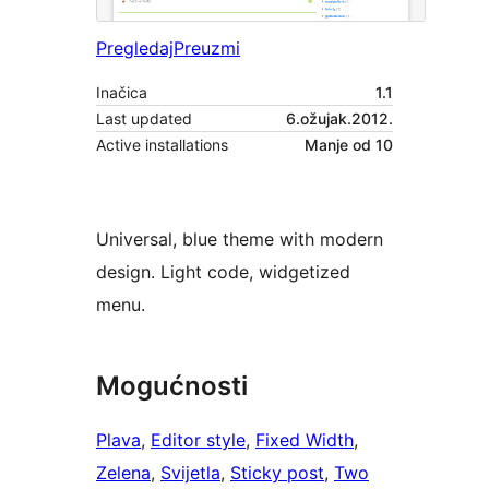
Pregledaj
Preuzmi
Inačica
1.1
Last updated
6.ožujak.2012.
Active installations
Manje od 10
Universal, blue theme with modern
design. Light code, widgetized
menu.
Mogućnosti
Plava
, 
Editor style
, 
Fixed Width
, 
Zelena
, 
Svijetla
, 
Sticky post
, 
Two