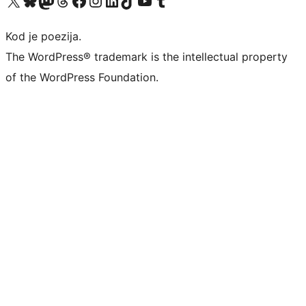
Visit our X (formerly Twitter) account
Visit our Bluesky account
Visit our Mastodon account
Visit our Threads account
Visit our Facebook page
Visit our Instagram account
Visit our LinkedIn account
Visit our TikTok account
Visit our YouTube channel
Visit our Tumblr account
Kod je poezija.
The WordPress® trademark is the intellectual property
of the WordPress Foundation.