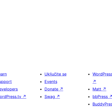
earn
Uključite se
WordPres
upport
Events
↗
evelopers
Donate
↗
Matt
↗
ordPress.tv
↗
Swag
↗
bbPress
BuddyPre