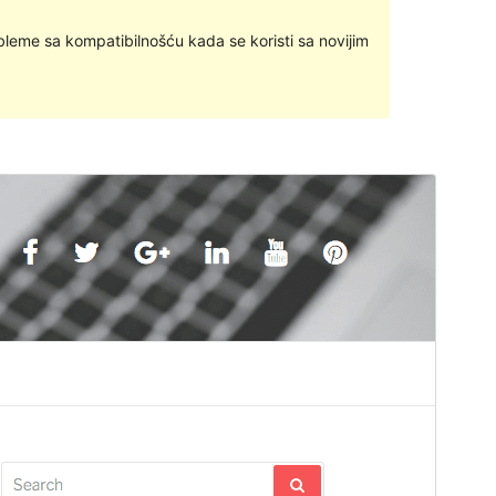
bleme sa kompatibilnošću kada se koristi sa novijim
Pregledaj
Preuzmi
Inačica
1.0
Last updated
16.listopad.2021.
Active installations
1.000+
PHP version
5.6
Theme homepage