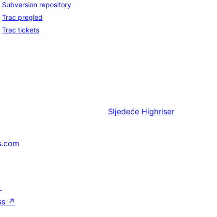
Subversion repository
Trac pregled
Trac tickets
Sljedeće
Highriser
s.com
↗
ss
↗