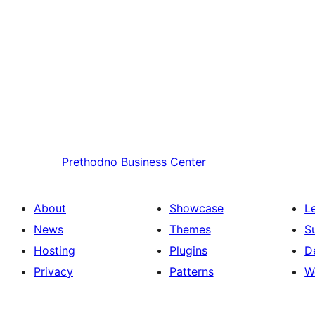
Prethodno
Business Center
About
Showcase
L
News
Themes
S
Hosting
Plugins
D
Privacy
Patterns
W