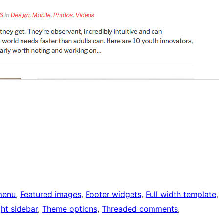
menu
, 
Featured images
, 
Footer widgets
, 
Full width template
ght sidebar
, 
Theme options
, 
Threaded comments
, 