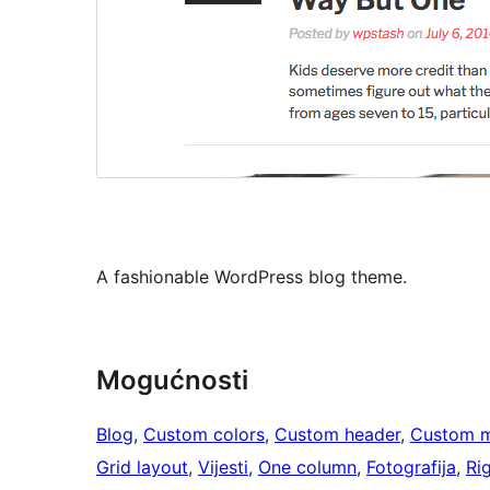
A fashionable WordPress blog theme.
Mogućnosti
Blog
, 
Custom colors
, 
Custom header
, 
Custom 
Grid layout
, 
Vijesti
, 
One column
, 
Fotografija
, 
Ri