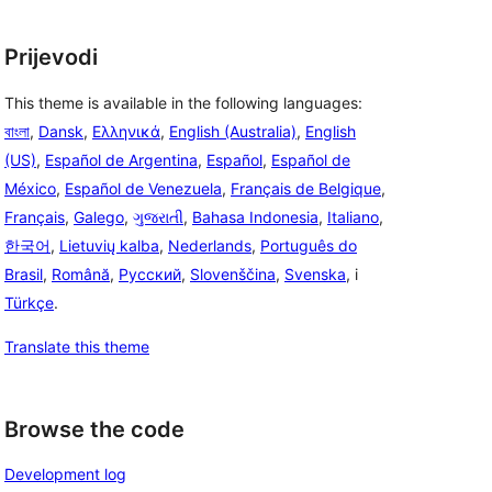
Prijevodi
This theme is available in the following languages:
বাংলা
,
Dansk
,
Ελληνικά
,
English (Australia)
,
English
(US)
,
Español de Argentina
,
Español
,
Español de
México
,
Español de Venezuela
,
Français de Belgique
,
Français
,
Galego
,
ગુજરાતી
,
Bahasa Indonesia
,
Italiano
,
한국어
,
Lietuvių kalba
,
Nederlands
,
Português do
Brasil
,
Română
,
Русский
,
Slovenščina
,
Svenska
, i
Türkçe
.
Translate this theme
Browse the code
Development log