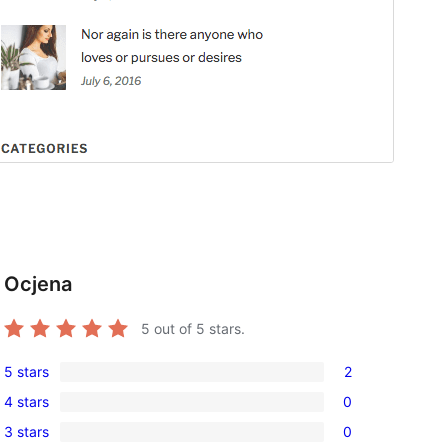
Ocjena
5
out of 5 stars.
5 stars
2
2
, 
4 stars
0
5-
0
3 stars
0
star
4-
0