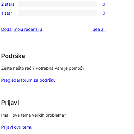
reviews
2 stars
0
star
3-
0
reviews
1 star
0
star
2-
0
reviews
star
1-
reviews
Dodaj moju recenziju
See all
reviews
star
reviews
Podrška
Želite nešto reći? Potrebna vam je pomoć?
Pregledaj forum za podršku
Prijavi
Ima li ova tema velikih problema?
Prijavi ovu temu