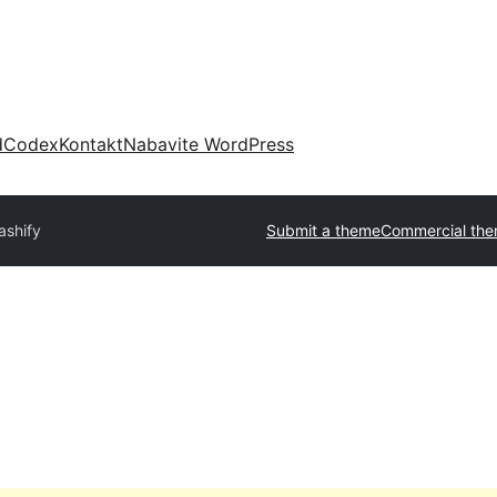
d
Codex
Kontakt
Nabavite WordPress
ashify
Submit a theme
Commercial th