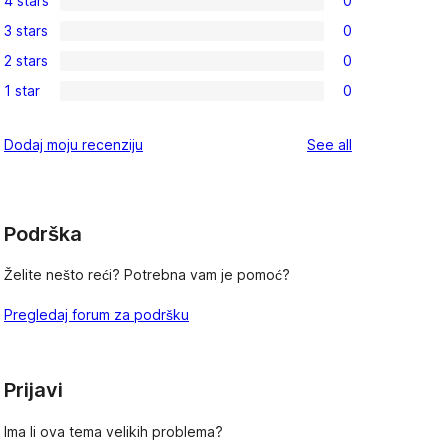
4 stars
0
5-
0
3 stars
0
star
4-
0
review
2 stars
0
star
3-
0
reviews
1 star
0
star
2-
0
reviews
star
1-
reviews
Dodaj moju recenziju
See all
reviews
star
reviews
Podrška
Želite nešto reći? Potrebna vam je pomoć?
Pregledaj forum za podršku
Prijavi
Ima li ova tema velikih problema?