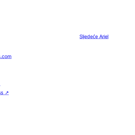
Sljedeće
Ariel
s.com
↗
ss
↗