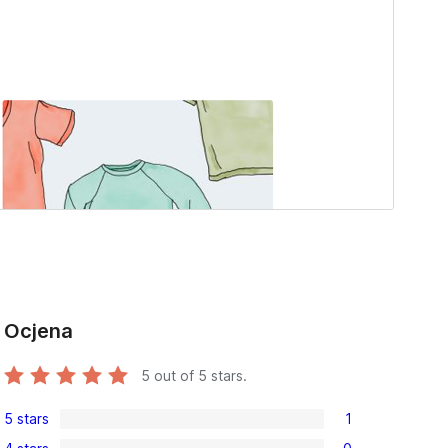
Ocjena
5
out of 5 stars.
5 stars
1
1