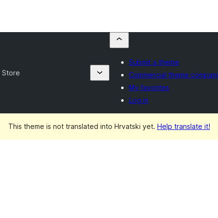
Submit a theme
 Store
Commercial theme compan
My favorites
Log in
This theme is not translated into Hrvatski yet.
Help translate it!