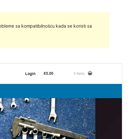
robleme sa kompatibilnošću kada se koristi sa
Pregledaj
Preuzmi
Ovo je podtema teme
Storefront
.
Inačica
1.1.0
Last updated
16.ožujak.2019.
Active installations
10+
WordPress version
4.4
Theme homepage