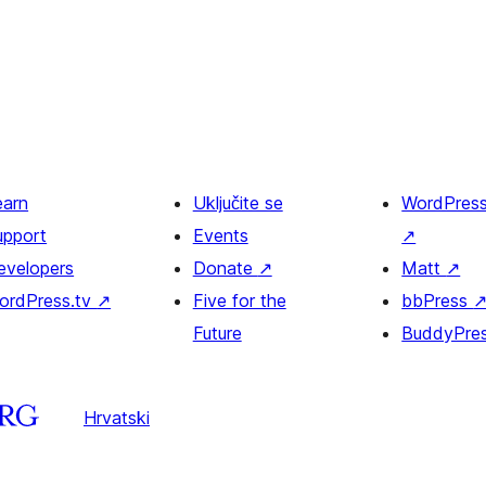
earn
Uključite se
WordPres
upport
Events
↗
evelopers
Donate
↗
Matt
↗
ordPress.tv
↗
Five for the
bbPress
Future
BuddyPre
Hrvatski