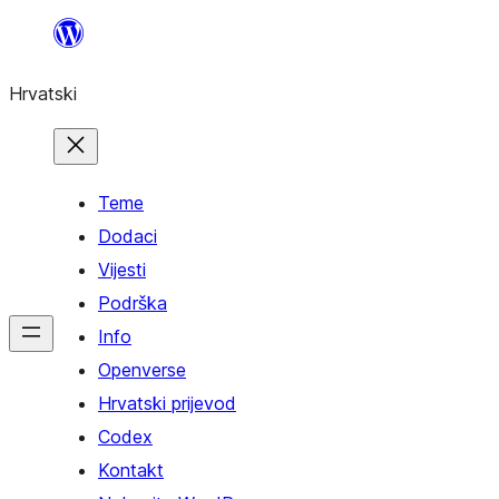
Skoči
do
Hrvatski
sadržaja
Teme
Dodaci
Vijesti
Podrška
Info
Openverse
Hrvatski prijevod
Codex
Kontakt