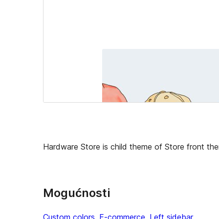
Hardware Store is child theme of Store front th
Mogućnosti
Custom colors
, 
E-commerce
, 
Left sidebar