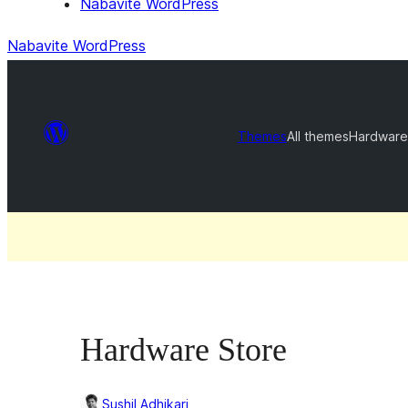
Nabavite WordPress
Nabavite WordPress
Themes
All themes
Hardware
Hardware Store
Sushil Adhikari