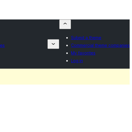
Submit a theme
ies
Commercial theme companies
My favorites
Log in