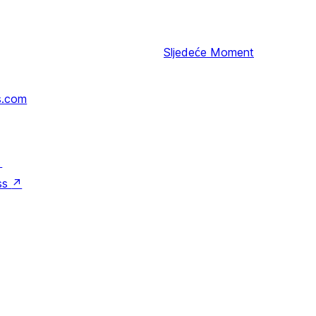
Sljedeće
Moment
s.com
↗
ss
↗