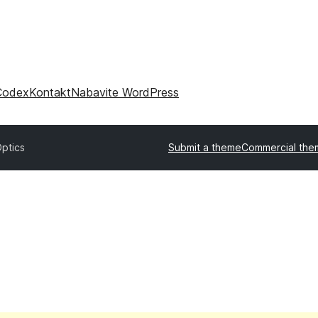
Codex
Kontakt
Nabavite WordPress
ptics
Submit a theme
Commercial the