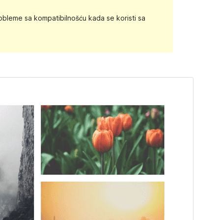
robleme sa kompatibilnošću kada se koristi sa
Pregledaj
Preuzmi
Inačica
1.0.1.1
Last updated
4.studeni.2016.
Active installations
100+
WordPress version
4.4
Theme homepage