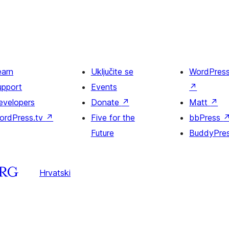
earn
Uključite se
WordPres
upport
Events
↗
evelopers
Donate
↗
Matt
↗
ordPress.tv
↗
Five for the
bbPress
Future
BuddyPre
Hrvatski