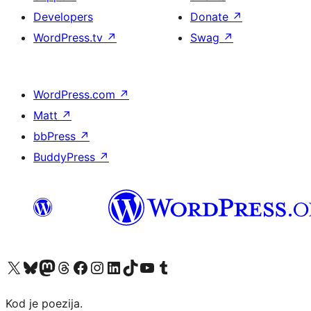
Developers
Donate
↗
WordPress.tv
↗
Swag
↗
WordPress.com
↗
Matt
↗
bbPress
↗
BuddyPress
↗
Visit our X (formerly Twitter) account
Visit our Bluesky account
Visit our Mastodon account
Visit our Threads account
Visit our Facebook page
Visit our Instagram account
Visit our LinkedIn account
Visit our TikTok account
Visit our YouTube channel
Visit our Tumblr account
Kod je poezija.