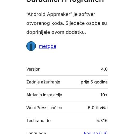
“Android Appmaker” je softver
otvorenog koda. Sljedeće osobe su
doprinijele ovom dodatku.
Suradnici
merqde
Meta
Version
4.0
Zadnje ažuriranje
prije
5 godina
Aktivnih instalacija
10+
WordPress inačica
5.0 ili viša
Testirano do
5.7.16
Language
English (US)