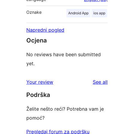
Oznake
Android App
ios app
Napredni pogled
Ocjena
No reviews have been submitted
yet.
reviews
Your review
See all
Podrška
Želite nešto reći? Potrebna vam je
pomoć?
Pregledaj forum za podršku