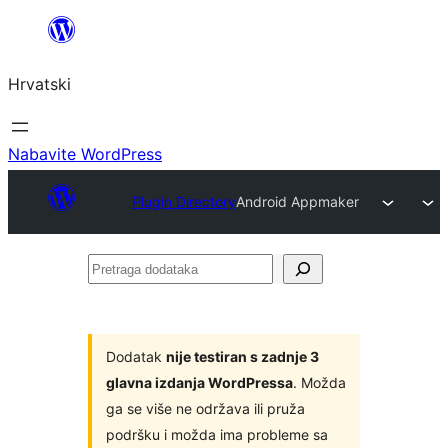
Skoči
do
Hrvatski
sadržaja
Nabavite WordPress
Plugin Directory
Android Appmaker
Pretraga
dodataka
Dodatak
nije testiran s zadnje 3
glavna izdanja WordPressa
. Možda
ga se više ne održava ili pruža
podršku i možda ima probleme sa