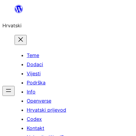
Skoči
do
Hrvatski
sadržaja
Teme
Dodaci
Vijesti
Podrška
Info
Openverse
Hrvatski prijevod
Codex
Kontakt