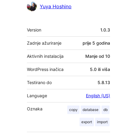
Suradnici
Yuya Hoshino
Meta
Version
1.0.3
Zadnje ažuriranje
prije
5 godina
Aktivnih instalacija
Manje od 10
WordPress inačica
5.0 ili viša
Testirano do
5.8.13
Language
English (US)
Oznaka
copy
database
db
export
import