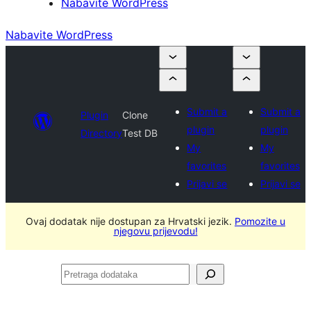
Nabavite WordPress
Nabavite WordPress
Submit a
Submit a
Plugin
Clone
plugin
plugin
Directory
Test DB
My
My
favorites
favorites
Prijavi se
Prijavi se
Ovaj dodatak nije dostupan za Hrvatski jezik.
Pomozite u
njegovu prijevodu!
Pretraga
dodataka