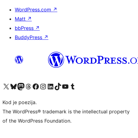
WordPress.com
↗
Matt
↗
bbPress
↗
BuddyPress
↗
Visit our X (formerly Twitter) account
Visit our Bluesky account
Visit our Mastodon account
Visit our Threads account
Visit our Facebook page
Visit our Instagram account
Visit our LinkedIn account
Visit our TikTok account
Visit our YouTube channel
Visit our Tumblr account
Kod je poezija.
The WordPress® trademark is the intellectual property
of the WordPress Foundation.