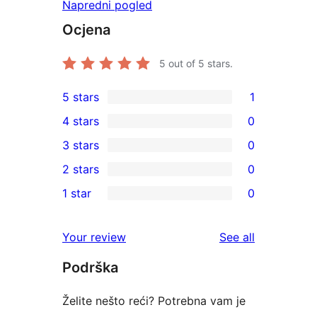
Napredni pogled
Ocjena
5
out of 5 stars.
5 stars
1
1
4 stars
0
5-
0
3 stars
0
star
4-
0
2 stars
0
review
star
3-
0
1 star
0
reviews
star
2-
0
reviews
star
1-
reviews
Your review
See all
reviews
star
Podrška
reviews
Želite nešto reći? Potrebna vam je