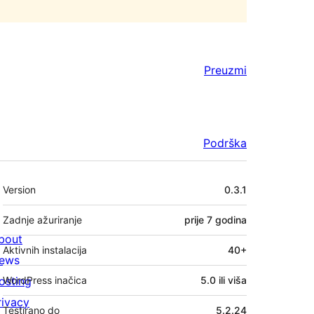
Preuzmi
Podrška
Meta
Version
0.3.1
Zadnje ažuriranje
prije
7 godina
bout
Aktivnih instalacija
40+
ews
osting
WordPress inačica
5.0 ili viša
rivacy
Testirano do
5.2.24