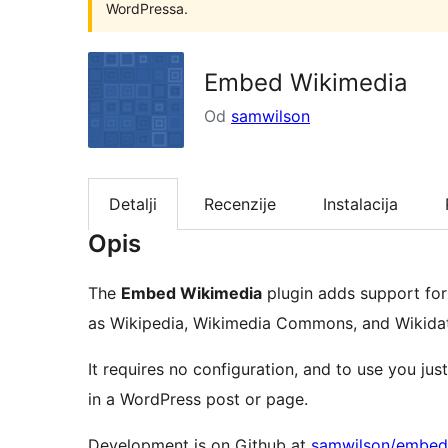
WordPressa.
Embed Wikimedia
Od
samwilson
Detalji
Recenzije
Instalacija
Opis
The
Embed Wikimedia
plugin adds support fo
as Wikipedia, Wikimedia Commons, and Wikida
It requires no configuration, and to use you jus
in a WordPress post or page.
Development is on Github at
samwilson/embed