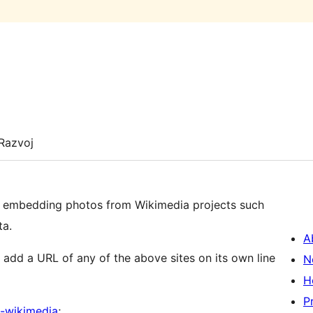
Razvoj
r embedding photos from Wikimedia projects such
ta.
A
t add a URL of any of the above sites on its own line
N
H
P
-wikimedia
;