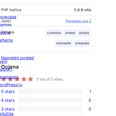
PHP inačica
5.6 ili viša
howcase
Jezici
Pregledaj sva 2
hemes
lugins
Oznaka
commons
embed
photos
atterns
wikimedia
wikipedia
Napredni pogled
earn
Ocjena
upport
evelopers
5
out of 5 stars.
ordPress.tv
5 stars
1
↗
1
4 stars
0
5-
0
3 stars
0
star
4-
0
ključite