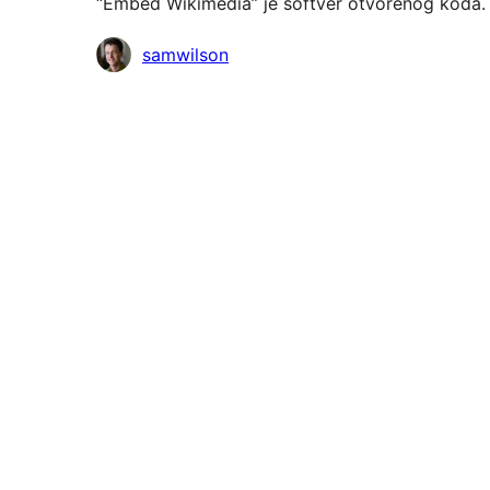
“Embed Wikimedia” je softver otvorenog koda. 
Suradnici
samwilson