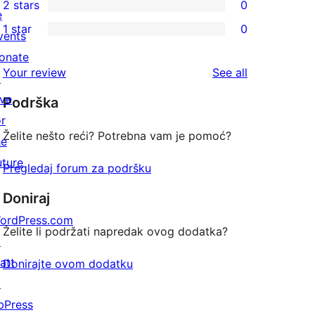
2 stars
0
review
star
3-
0
e
1 star
0
reviews
star
2-
vents
0
reviews
star
onate
1-
reviews
Your review
See all
reviews
↗
star
ive
Podrška
reviews
or
Želite nešto reći? Potrebna vam je pomoć?
he
uture
Pregledaj forum za podršku
Doniraj
ordPress.com
Želite li podržati napredak ovog dodatka?
↗
att
Donirajte ovom dodatku
↗
bPress