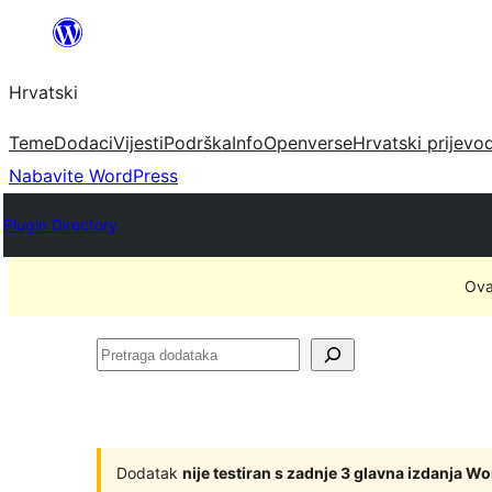
Skoči
do
Hrvatski
sadržaja
Teme
Dodaci
Vijesti
Podrška
Info
Openverse
Hrvatski prijevo
Nabavite WordPress
Plugin Directory
Ova
Pretraga
dodataka
Dodatak
nije testiran s zadnje 3 glavna izdanja W