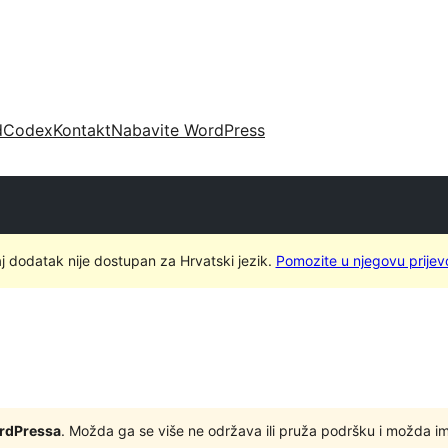
d
Codex
Kontakt
Nabavite WordPress
j dodatak nije dostupan za Hrvatski jezik.
Pomozite u njegovu prijev
ordPressa
. Možda ga se više ne održava ili pruža podršku i možda i