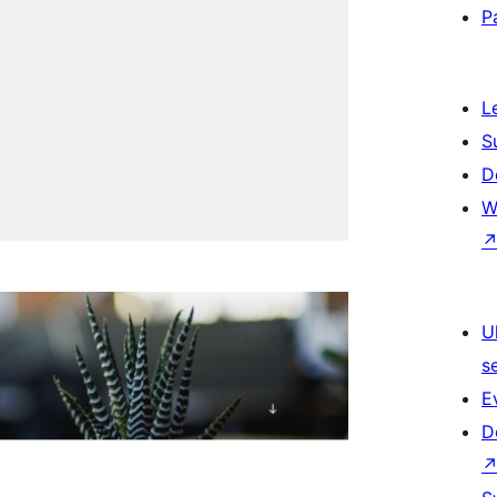
P
L
S
D
W
U
s
E
D