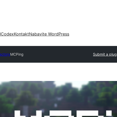
d
Codex
Kontakt
Nabavite WordPress
ectory
MCPing
Submit a plug