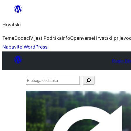
Skoči
do
Hrvatski
sadržaja
Teme
Dodaci
Vijesti
Podrška
Info
Openverse
Hrvatski prijevo
Nabavite WordPress
Plugin Dir
Pretraga
dodataka