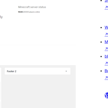
S
W
M
b
B