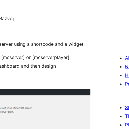
Razvoj
 server using a shortcode and a widget.
 [mcserver] or [mcserverplayer]
A
dashboard and then design
N
H
P
S
T
P