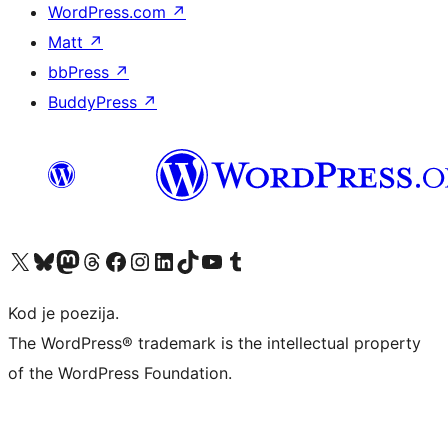
WordPress.com
↗
Matt
↗
bbPress
↗
BuddyPress
↗
Visit our X (formerly Twitter) account
Visit our Bluesky account
Visit our Mastodon account
Visit our Threads account
Visit our Facebook page
Visit our Instagram account
Visit our LinkedIn account
Visit our TikTok account
Visit our YouTube channel
Visit our Tumblr account
Kod je poezija.
The WordPress® trademark is the intellectual property
of the WordPress Foundation.