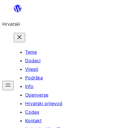
Skoči
do
Hrvatski
sadržaja
Teme
Dodaci
Vijesti
Podrška
Info
Openverse
Hrvatski prijevod
Codex
Kontakt