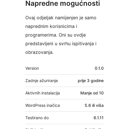
Napredne mogućnosti
Ovaj odjeljak namijenjen je samo
naprednim korisnicima i
programerima. Oni su ovdje
predstavljeni u svrhu ispitivanja i
obrazovanja.
Meta
Version
0.1.0
Zadnje ažuriranje
prije
3 godine
Aktivnih instalacija
Manje od 10
WordPress inačica
5.6 ili viša
Testirano do
6.1.11