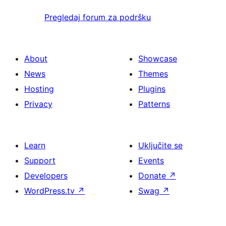
Pregledaj forum za podršku
About
Showcase
News
Themes
Hosting
Plugins
Privacy
Patterns
Learn
Uključite se
Support
Events
Developers
Donate
↗
WordPress.tv
↗
Swag
↗