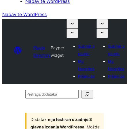
Nabavite WordPress
Nabavite WordPress
Submit a
Submit a
Plugin
Payper
plugin
plugin
Directory
widget
My
My
favorites
favorites
Prijavi se
Prijavi se
Pretraga
dodataka
Dodatak
nije testiran s zadnje 3
glavna izdanja WordPressa
. Možda