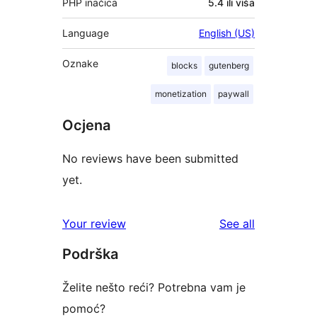
PHP inačica
5.4 ili viša
Language
English (US)
Oznake
blocks
gutenberg
monetization
paywall
Ocjena
No reviews have been submitted
yet.
reviews
Your review
See all
Podrška
Želite nešto reći? Potrebna vam je
pomoć?